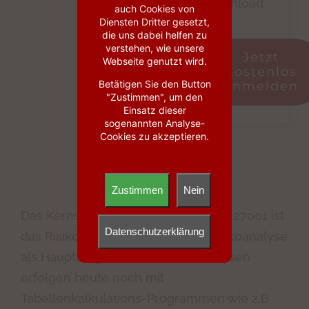
Download
auch Cookies von
Diensten Dritter gesetzt,
die uns dabei helfen zu
verstehen, wie unsere
Jetzt
Webseite genutzt wird.
kostenlos
Betätigen Sie den Button
anmelden
"Zustimmen", um den
Einsatz dieser
sogenannten Analyse-
Cookies zu akzeptieren.
Zustimmen
Nein
Das Kernstück eines ISMS nach ISO 27001 ist
Datenschutzerklärung
das Risikomanagement mit der Risikoanalyse
als Hauptaufgabe. Viele Risikoanalysen
erfolgen heute noch mit
Tabellenkalkulations-Programmen wie z.B.