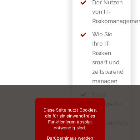
Der Nutzen
von IT-
Risikomanageme
Wie Sie
Ihre IT-
Risiken
smart und
zeitsparend
managen
Excel
Vorlage für
Diese Seite nutzt Cookies,
die
die für ein einwandfreies
Funktionieren absolut
Risikoanalyse
notwendig sind.
als
Darüberhinaus werden