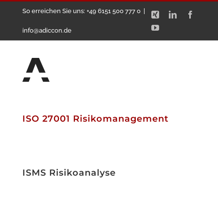
Zum
So erreichen Sie uns: +49 6151 500 777 0
|
Xing
LinkedIn
Facebo
Inhalt
YouTube
info@adiccon.de
springen
ISO 27001 Risikomanagement
ISMS Risikoanalyse