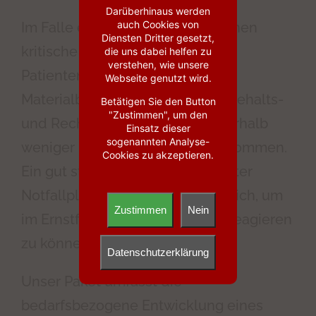
Darüberhinaus werden
auch Cookies von
Im Falle eines Cyberangriffs können
Diensten Dritter gesetzt,
kritische Prozesse wie die
die uns dabei helfen zu
verstehen, wie unsere
Patientenversorgung, die
Webseite genutzt wird.
Materialbeschaffung sowie die Gehalts-
Betätigen Sie den Button
"Zustimmen", um den
und Rechnungsabwicklung innerhalb
Einsatz dieser
sogenannten Analyse-
weniger Minuten zum Erliegen kommen.
Cookies zu akzeptieren.
Ein gut strukturierter und erprobter
Notfallplan ist deshalb unerlässlich, um
Zustimmen
Nein
im Ernstfall schnell und gezielt reagieren
zu können.
Datenschutzerklärung
Unser Paket umfasst die
bedarfsbezogene Entwicklung eines