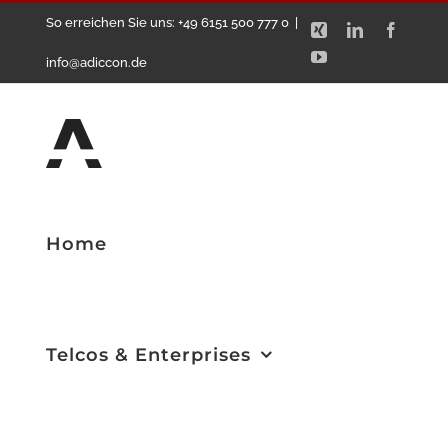
Zum
So erreichen Sie uns: +49 6151 500 777 0
|
Xing
LinkedIn
Facebo
Inhalt
YouTube
info@adiccon.de
springen
Home
Telcos & Enterprises