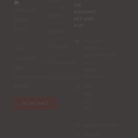
SIE
KONTAKT
Team
MIT UNS
AUF
Events
Adiccon
Partner
Wir
GmbH
Landwehrstraße
machen
Impressum
54
das
64293
Krankenhaus
Darmstadt
Datenschutz
sicher
+49
6151
500
KONTAKT
777
0
info@adiccon.de
Montag-