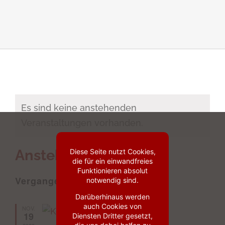
Es sind keine anstehenden
Veranstaltungen vorhanden.
Anstehende
Diese Seite nutzt Cookies,
die für ein einwandfreies
Datum
Funktionieren absolut
Vergangene Veranstaltungen
notwendig sind.
wählen.
Darüberhinaus werden
auch Cookies von
NOV.
19
Diensten Dritter gesetzt,