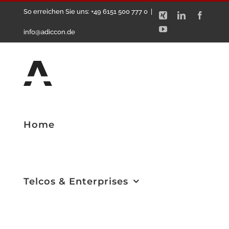
Zum
So erreichen Sie uns: +49 6151 500 777 0
|
Xing
LinkedIn
Facebo
Inhalt
YouTube
info@adiccon.de
springen
Home
Telcos & Enterprises