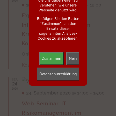
die uns dabei helfen zu
2020
Hervorgehoben
19. November 2020 @ 9:30
-
12:00
verstehen, wie unsere
Webseite genutzt wird.
Expertenrunde zur
Betätigen Sie den Button
"Zustimmen", um den
Informationssicherheit im
Einsatz dieser
sogenannten Analyse-
Krankenhaus – Virtuelle
Cookies zu akzeptieren.
Konferenz
Online
Zustimmen
Nein
Kostenlos
Datenschutzerklärung
SEP.
24
2020
Hervorgehoben
24. September 2020 @ 14:00
-
15:00
Web-Seminar: IT-
Risikomanagement im