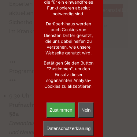
die für ein einwandfreies
Experten über die
Funktionieren absolut
Veranstaltungs
aktuellen
notwendig sind.
Sicherheitsthemen
Darüberhinaus werden
Online
auch Cookies von
im Krankenhaus aus.
Diensten Dritter gesetzt,
die uns dabei helfen zu
verstehen, wie unsere
Webseite genutzt wird.
+++
Betätigen Sie den Button
"Zustimmen", um den
Programmübersicht
Einsatz dieser
+++
sogenannten Analyse-
Cookies zu akzeptieren.
9:30 Uhr –
KRITIS
Prüfnachweis nach
Zustimmen
Nein
§8a
Erkenntnisse aus 2019
Datenschutzerklärung
und Neuerungen für