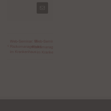
E-
Mail
Web-Seminar: IT-
Web-Seminar: IT-
Risikomanagement
Risikomanagement
im Krankenhaus
im Krankenhaus