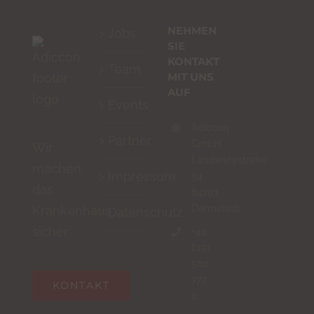
NEHMEN
Jobs
SIE
KONTAKT
Team
MIT UNS
AUF
Events
Adiccon
Partner
GmbH
Wir
Landwehrstraße
machen
Impressum
54
das
64293
Darmstadt
Krankenhaus
Datenschutz
sicher
+49
6151
500
777
KONTAKT
0