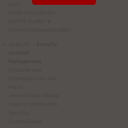
2021
Dieter Maul-Burton
(KRITIS-Auditor &
Datenschutzbeauftragter)
10:15 Uhr –
Security
Incident
Management
Probleme und
Erfahrungen aus der
Praxis
Jochen Klein (Global
Head of Information
Security,
CompuGroup