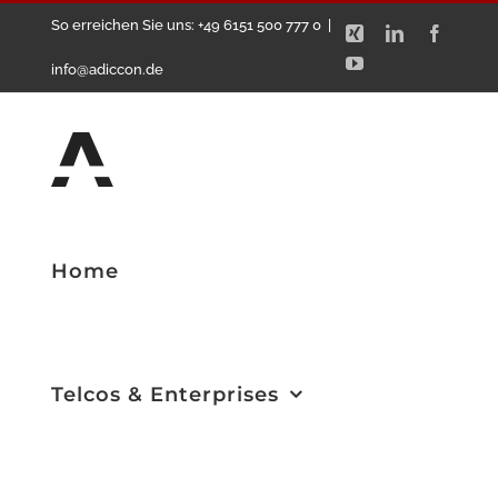
Zum
So erreichen Sie uns: +49 6151 500 777 0
|
Xing
LinkedIn
Facebo
Inhalt
YouTube
info@adiccon.de
springen
Home
Telcos & Enterprises