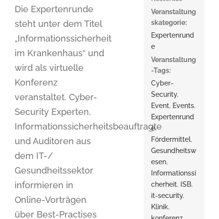
Die Expertenrunde
Veranstaltung
skategorie:
steht unter dem Titel
Expertenrund
„Informationssicherheit
e
im Krankenhaus“ und
Veranstaltung
wird als virtuelle
-Tags:
Konferenz
Cyber-
Security
,
veranstaltet. Cyber-
Event
,
Events
,
Security Experten,
Expertenrund
Informationssicherheitsbeauftragte
e
,
Fördermittel
,
und Auditoren aus
Gesundheitsw
dem IT-/
esen
,
Gesundheitssektor
Informationssi
informieren in
cherheit
,
ISB
,
it-security
,
Online-Vorträgen
Klinik
,
über Best-Practises
konferenz
,