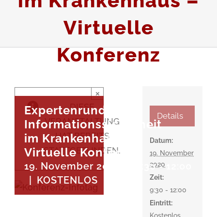
im Krankenhaus –
Virtuelle
Konferenz
×
DIESE
Expertenrunde zur
Details
VERANSTALTUNG
Informationssicherheit
HAT BEREITS
im Krankenhaus –
Datum:
Virtuelle Konferenz
STATTGEFUNDEN.
19. November
2020
19. November 2020 @ 9:30
-
12:00
Zeit:
|
KOSTENLOS
9:30 - 12:00
Eintritt:
Kostenlos