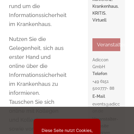
rund um die
Krankenhaus
,
KRITIS
,
Informationssicherheit
Virtuell
im Krankenhaus.
Nutzen Sie die
Veranstalter
Gelegenheit, sich aus
erster Hand und
Adiccon
online über die
GmbH
Telefon
Informationssicherheit
+49 6151
im Krankenhaus zu
500777- 88
informieren.
E-Mail
Tauschen Sie sich
events@adicc
online mit Kollegen
on.de
Veranstalter-
und Kolleginnen
Website
sowie vortragenden
Diese Seite nutzt Cookies,
anzeigen