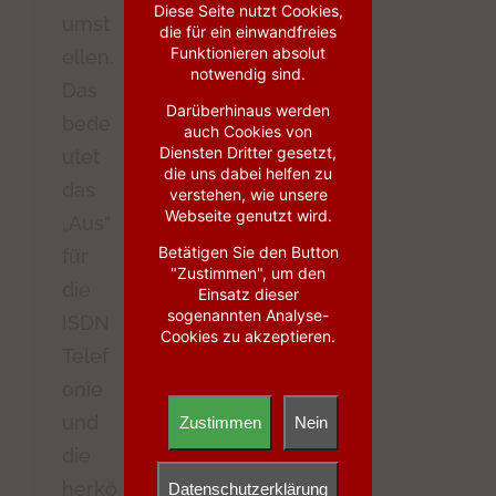
Diese Seite nutzt Cookies,
umst
die für ein einwandfreies
Funktionieren absolut
ellen.
notwendig sind.
Das
Darüberhinaus werden
bede
auch Cookies von
Diensten Dritter gesetzt,
utet
die uns dabei helfen zu
das
verstehen, wie unsere
Webseite genutzt wird.
„Aus“
Betätigen Sie den Button
für
"Zustimmen", um den
die
Einsatz dieser
sogenannten Analyse-
ISDN
Cookies zu akzeptieren.
Telef
onie
und
Zustimmen
Nein
die
herkö
Datenschutzerklärung