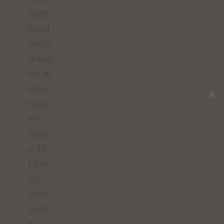
häfts
kund
en zu
dräng
en, in
eine
neue
IP-
fähig
e TK-
Lösu
ng
oder
sogar
in