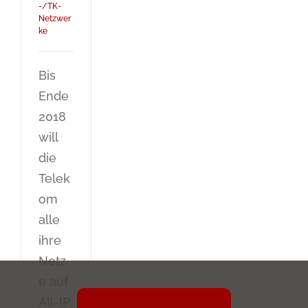
-/TK-
Netzwer
ke
Bis
Ende
2018
will
die
Telek
om
alle
ihre
Netz
e auf
All-IP