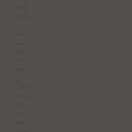
eller
nutze
n
dies
auch
für
ein
weni
g
„Pani
kmac
he“
um
die
Gesc