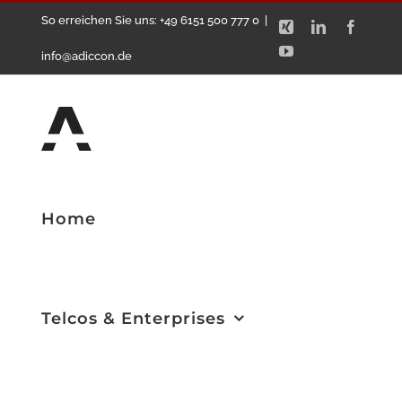
Zum
So erreichen Sie uns: +49 6151 500 777 0
|
Xing
LinkedIn
Facebo
Inhalt
YouTube
info@adiccon.de
springen
Home
Telcos & Enterprises