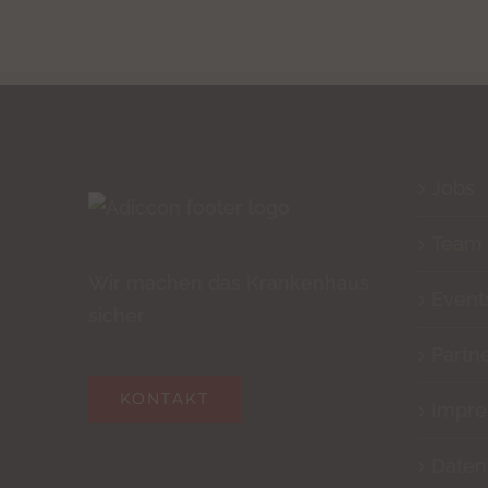
Jobs
Team
Wir machen das Krankenhaus
Event
sicher
Partn
KONTAKT
Impr
Daten