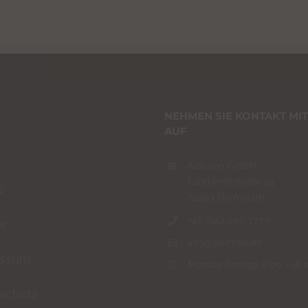
NEHMEN SIE KONTAKT MIT
AUF
Adiccon GmbH
Landwehrstraße 54
s
64293 Darmstadt
+49 6151 500 777 0
er
info@adiccon.de
essum
Montag-Freitag: 8:00 - 18:
schutz