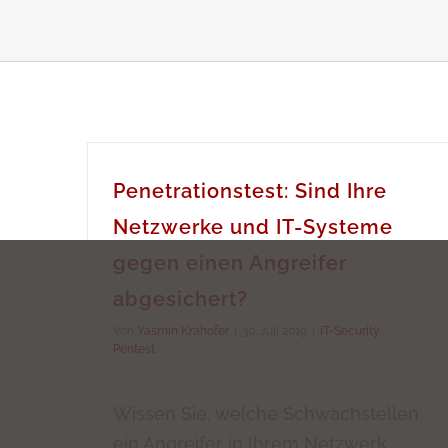
Penetrationstest: Sind Ihre
Netzwerke und IT-Systeme
gegen einen Angreifer
abgesichert?
Von
Yasmin Krahofer
|
30. Juli 2019
|
IT-Security
,
Pentest
Wissen Sie, welche Schwachstellen
ein Angreifer in Ihrem Netzwerk