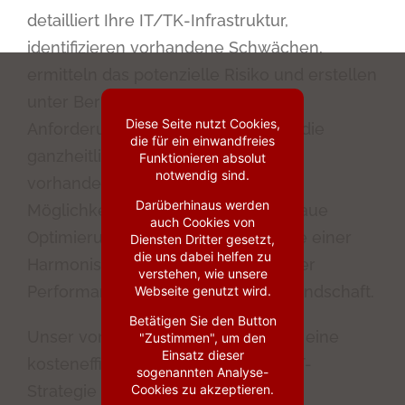
detailliert Ihre IT/TK-Infrastruktur,
identifizieren vorhandene Schwächen,
ermitteln das potenzielle Risiko und erstellen
unter Berücksichtigung neuer
Diese Seite nutzt Cookies,
Anforderungen ein Konzept. Durch die
die für ein einwandfreies
ganzheitliche Analyse erkennen wir
Funktionieren absolut
notwendig sind.
vorhandene Potenziale und zeigen
Darüberhinaus werden
Möglichkeiten auf für eine passgenaue
auch Cookies von
Optimierung, beispielweise im Sinne einer
Diensten Dritter gesetzt,
die uns dabei helfen zu
Harmonisierung, Konsolidierung oder
verstehen, wie unsere
Performance Steigerung Ihrer IT-Landschaft.
Webseite genutzt wird.
Betätigen Sie den Button
Unser vorrangiges Ziel ist es für Sie eine
"Zustimmen", um den
Einsatz dieser
kosteneffizienten Ausrichtung der IT-
sogenannten Analyse-
Strategie in Einklang mit der
Cookies zu akzeptieren.