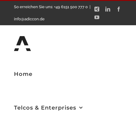
Zum
So erreichen Sie uns: +49 6151 500 777 0
|
Xing
LinkedIn
Facebo
Inhalt
YouTube
info@adiccon.de
springen
Home
Telcos & Enterprises