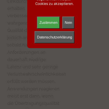
Linkdurchsatz zu
Cookies zu akzeptieren.
erhalten. Beide Ansätze
verbessern die
wahrgenommene
Zustimmen
Nein
Qualität deutlich, stoßen
jedoch an Grenzen,
Datenschutzerklärung
sobald harte
Anforderungen an
dauerhaft niedrige
Latenz und sehr geringe
Verlustwahrscheinlichkeiten
erfüllt werden müssen.
Anwendungen reagieren
meist erst dann, wenn
die Übertragungsqualität