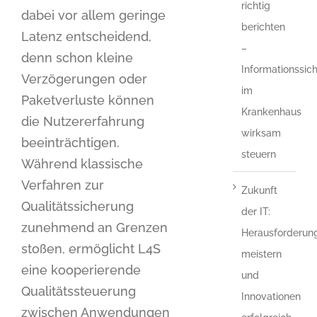
richtig
dabei vor allem geringe
berichten
Latenz entscheidend,
–
denn schon kleine
Informationssich
Verzögerungen oder
im
Paketverluste können
Krankenhaus
die Nutzererfahrung
wirksam
beeinträchtigen.
steuern
Während klassische
Verfahren zur
Zukunft
Qualitätssicherung
der IT:
zunehmend an Grenzen
Herausforderun
stoßen, ermöglicht L4S
meistern
eine kooperierende
und
Qualitätssteuerung
Innovationen
zwischen Anwendungen