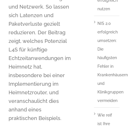
erfolgreich
und Netzwerk. So lassen
nutzen
sich Latenzen und
Paketverluste gezielt
NIS 2.0
reduzieren. Der Beitrag
erfolgreich
zeigt, welches Potenzial
umsetzen:
L4S für künftige
Die
Echtzeitanwendungen im
häufigsten
Heimnetz hat,
Fehler in
insbesondere bei einer
Krankenhäusern
Implementierung im
und
Heimnetzrouter, und
Klinikgruppen
veranschaulicht dies
vermeiden
anhand eines
Wie reif
praktischen Beispiels.
ist Ihre