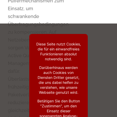
Puffermechanismen zum
Einsatz, um
schwankende
Übertragungsbedingungen
zu kompensieren. Auf
Netzebene wiederum
Diese Seite nutzt Cookies,
sorgen Verfahren wie
die für ein einwandfreies
Funktionieren absolut
Active Queue
notwendig sind.
Management (AQM)
Darüberhinaus werden
dafür,
auch Cookies von
Diensten Dritter gesetzt,
Überlastsituationen
die uns dabei helfen zu
frühzeitig zu erkennen,
verstehen, wie unsere
Webseite genutzt wird.
Paketverluste zu
Betätigen Sie den Button
reduzieren und
"Zustimmen", um den
gleichzeitig einen hohen
Einsatz dieser
sogenannten Analyse-