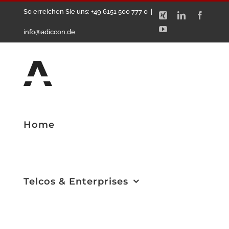
Zum
So erreichen Sie uns: +49 6151 500 777 0
|
Xing
LinkedIn
Facebo
Inhalt
YouTube
info@adiccon.de
springen
Home
Telcos & Enterprises