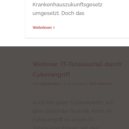
Krankenhauszukunftsgesetz
umgesetzt. Doch das
Weiterlesen
Webinar: IT-Totalausfall durch
Cyberangriff
Von
Ingo Beckert
|
9. Januar 2023
|
Web-Seminar
Auch bei guter Cyberabwehr auf
dem Stand der Technik, kann ein
Cyberangriff zu einem IT-
Totalausfall führen. Mit den