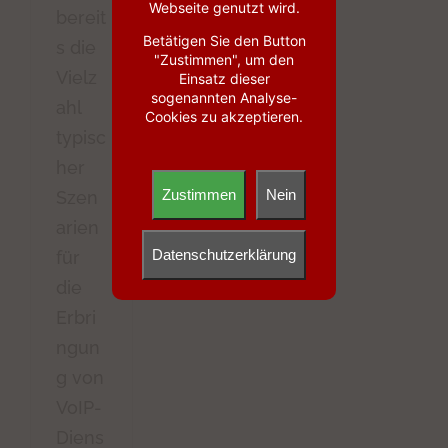
Webseite genutzt wird.
bereit
Betätigen Sie den Button
s die
"Zustimmen", um den
Vielz
Einsatz dieser
sogenannten Analyse-
ahl
Cookies zu akzeptieren.
typisc
her
Zustimmen
Nein
Szen
arien
Datenschutzerklärung
für
die
Erbri
ngun
g von
VoIP-
Diens