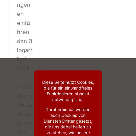
ngen
en
einfü
hren
den B
logart
ikel
„VoIP
-
Diese Seite nutzt Cookies,
Provi
die für ein einwandfreies
Funktionieren absolut
der in
notwendig sind.
Deuts
Darüberhinaus werden
chlan
auch Cookies von
Diensten Dritter gesetzt,
d“ wu
die uns dabei helfen zu
rde
verstehen, wie unsere