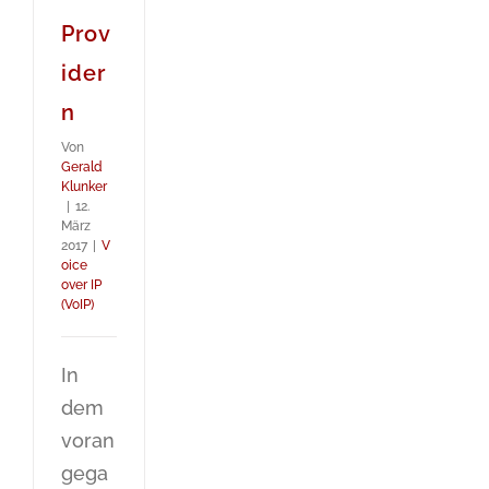
Prov
ider
n
Von
Gerald
Klunker
|
12.
März
2017
|
V
oice
over IP
(VoIP)
In
dem
voran
gega