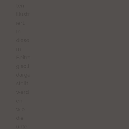
ten
illustr
iert.
In
diese
m
Beitra
g soll
darge
stellt
werd
en,
wie
die
unter