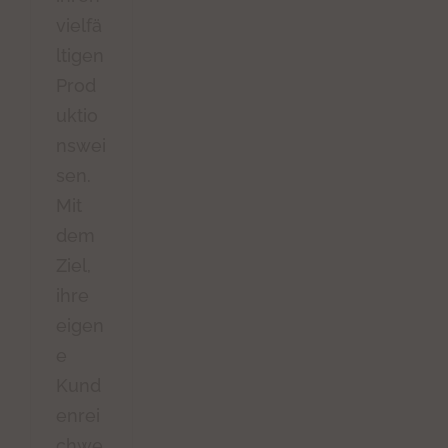
vielfä
ltigen
Prod
uktio
nswei
sen.
Mit
dem
Ziel,
ihre
eigen
e
Kund
enrei
chwe