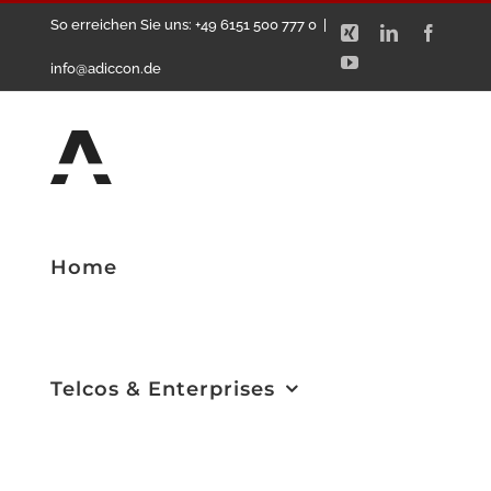
Zum
So erreichen Sie uns: +49 6151 500 777 0
|
Xing
LinkedIn
Facebo
Inhalt
YouTube
info@adiccon.de
springen
Home
Telcos & Enterprises