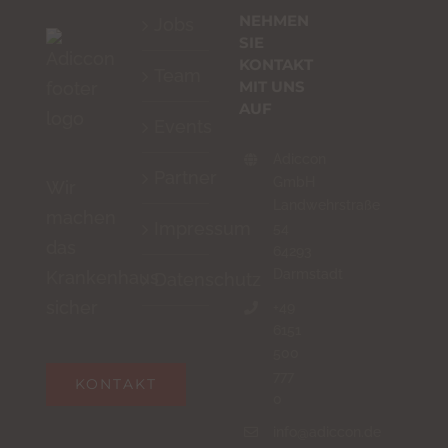
NEHMEN
Jobs
SIE
KONTAKT
Team
MIT UNS
AUF
Events
Adiccon
Partner
GmbH
Wir
Landwehrstraße
machen
Impressum
54
das
64293
Darmstadt
Krankenhaus
Datenschutz
sicher
+49
6151
500
777
KONTAKT
0
info@adiccon.de