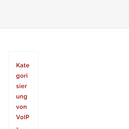
Kate
gori
sier
ung
von
VoIP
-