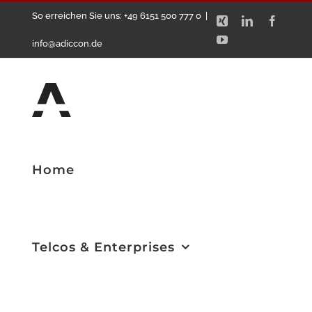
Zum
So erreichen Sie uns: +49 6151 500 777 0
|
Xing
LinkedIn
Facebo
Inhalt
YouTube
info@adiccon.de
springen
Home
Telcos & Enterprises