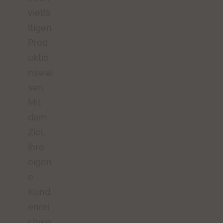
vielfä
ltigen
Prod
uktio
nswei
sen.
Mit
dem
Ziel,
ihre
eigen
e
Kund
enrei
chwe