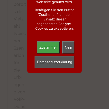
Webseite genutzt wird.
bereit
Betätigen Sie den Button
s die
"Zustimmen", um den
Vielz
Einsatz dieser
sogenannten Analyse-
ahl
Cookies zu akzeptieren.
typisc
her
Zustimmen
Nein
Szen
arien
Datenschutzerklärung
für
die
Erbri
ngun
g von
VoIP-
Diens