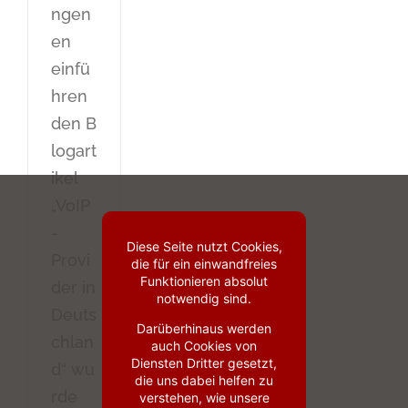
ngen
en
einfü
hren
den B
logart
ikel
„VoIP
-
Diese Seite nutzt Cookies,
Provi
die für ein einwandfreies
Funktionieren absolut
der in
notwendig sind.
Deuts
Darüberhinaus werden
chlan
auch Cookies von
Diensten Dritter gesetzt,
d“ wu
die uns dabei helfen zu
rde
verstehen, wie unsere