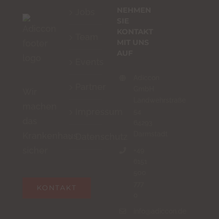
NEHMEN
Jobs
SIE
KONTAKT
Team
MIT UNS
AUF
Events
Adiccon
Partner
GmbH
Wir
Landwehrstraße
machen
Impressum
54
das
64293
Darmstadt
Krankenhaus
Datenschutz
sicher
+49
6151
500
777
KONTAKT
0
info@adiccon.de