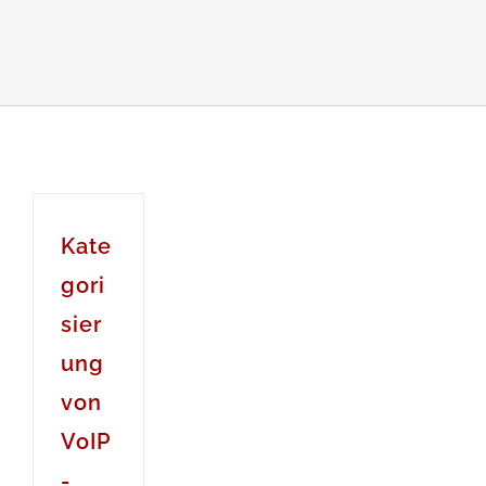
Kate
gori
sier
ung
von
VoIP
-