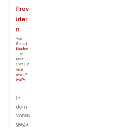
Prov
ider
n
Von
Gerald
Klunker
|
12.
März
2017
|
V
oice
over IP
(VoIP)
In
dem
voran
gega