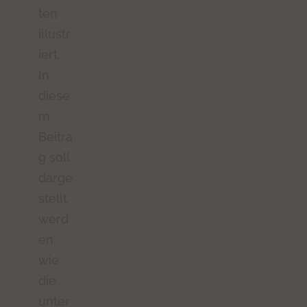
ten
illustr
iert.
In
diese
m
Beitra
g soll
darge
stellt
werd
en,
wie
die
unter