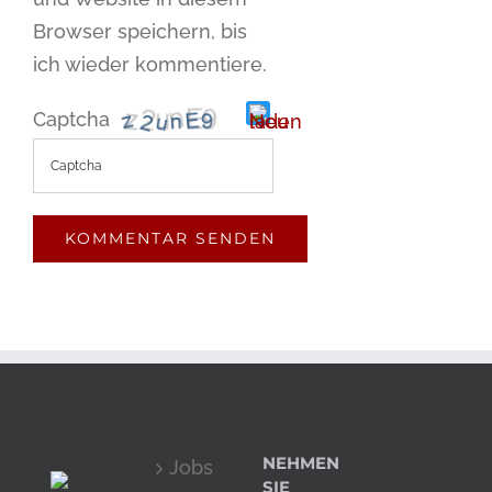
Browser speichern, bis
ich wieder kommentiere.
Captcha
Bitte
gib
die
im
CAPTCHA
angezeigten
Zeichen
ein,
NEHMEN
Jobs
um
SIE