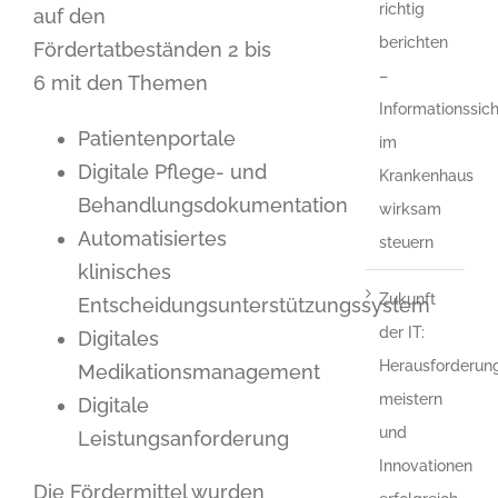
richtig
auf den
berichten
Fördertatbeständen 2 bis
–
6 mit den Themen
Informationssich
Patientenportale
im
Digitale Pflege- und
Krankenhaus
Behandlungsdokumentation
wirksam
Automatisiertes
steuern
klinisches
Zukunft
Entscheidungsunterstützungssystem
der IT:
Digitales
Herausforderun
Medikationsmanagement
meistern
Digitale
und
Leistungsanforderung
Innovationen
Die Fördermittel wurden