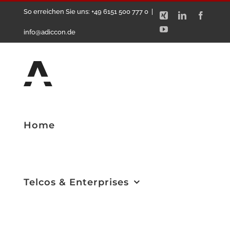
Zum
So erreichen Sie uns: +49 6151 500 777 0
|
Xing
LinkedIn
Facebo
Inhalt
YouTube
info@adiccon.de
springen
Home
Telcos & Enterprises