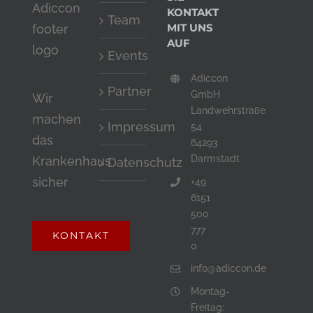
zu
KONTAKT
Team
MIT UNS
bestätigen,
AUF
dass
Events
du
Adiccon
Partner
ein
GmbH
Wir
Landwehrstraße
Mensch
machen
Impressum
54
bist.
das
64293
Darmstadt
Krankenhaus
Datenschutz
sicher
+49
6151
500
777
KONTAKT
0
info@adiccon.de
Montag-
Freitag: