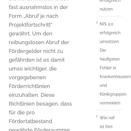
erfolgreich
fast ausnahmslos in der
nutzen
Form „Abruf je nach
Projektfortschritt“
NIS 2.0
gewährt. Um den
erfolgreich
reibungslosen Abruf der
umsetzen:
Fördergelder nicht zu
Die
gefährden ist es damit
häufigsten
umso wichtiger, die
Fehler in
vorgegebenen
Krankenhäusern
Förderrichtlinien
und
einzuhalten. Diese
Klinikgruppen
Richtlinien besagen, dass
vermeiden
für die pro
Wie reif
Fördertatbestand
ist Ihre
gewährte Fördersumme