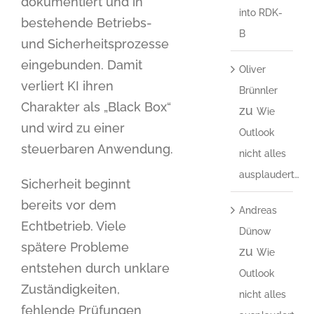
dokumentiert und in
into RDK-
bestehende Betriebs-
B
und Sicherheitsprozesse
eingebunden. Damit
Oliver
verliert KI ihren
Brünnler
Charakter als „Black Box“
zu
Wie
und wird zu einer
Outlook
steuerbaren Anwendung.
nicht alles
ausplaudert…
Sicherheit beginnt
bereits vor dem
Andreas
Echtbetrieb. Viele
Dünow
spätere Probleme
zu
Wie
entstehen durch unklare
Outlook
Zuständigkeiten,
nicht alles
fehlende Prüfungen