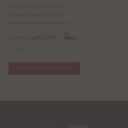
und Website in diesem
Browser speichern, bis
ich wieder kommentiere.
Captcha
Bitte
gib
die
im
CAPTCHA
angezeigten
Zeichen
ein,
NEHMEN
Jobs