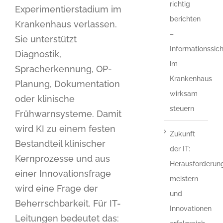
richtig
Experimentierstadium im
berichten
Krankenhaus verlassen.
–
Sie unterstützt
Informationssich
Diagnostik,
im
Spracherkennung, OP-
Krankenhaus
Planung, Dokumentation
wirksam
oder klinische
steuern
Frühwarnsysteme. Damit
wird KI zu einem festen
Zukunft
Bestandteil klinischer
der IT:
Kernprozesse und aus
Herausforderun
einer Innovationsfrage
meistern
wird eine Frage der
und
Beherrschbarkeit. Für IT-
Innovationen
Leitungen bedeutet das: