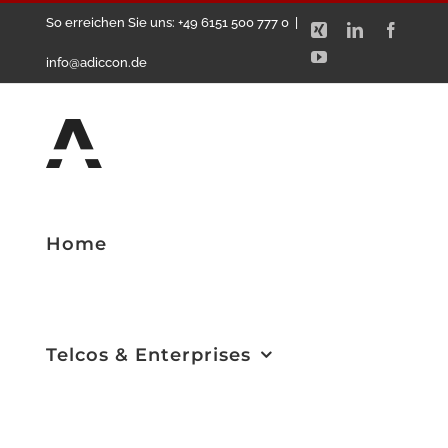
Zum
So erreichen Sie uns: +49 6151 500 777 0
|
Xing
LinkedIn
Facebo
Inhalt
YouTube
info@adiccon.de
springen
Home
Telcos & Enterprises