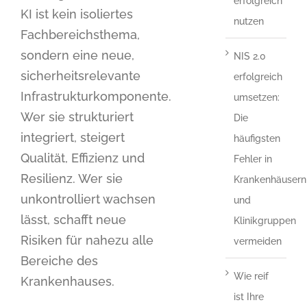
erfolgreich
KI ist kein isoliertes
nutzen
Fachbereichsthema,
sondern eine neue,
NIS 2.0
sicherheitsrelevante
erfolgreich
Infrastrukturkomponente.
umsetzen:
Wer sie strukturiert
Die
integriert, steigert
häufigsten
Qualität, Effizienz und
Fehler in
Resilienz. Wer sie
Krankenhäusern
unkontrolliert wachsen
und
lässt, schafft neue
Klinikgruppen
Risiken für nahezu alle
vermeiden
Bereiche des
Wie reif
Krankenhauses.
ist Ihre