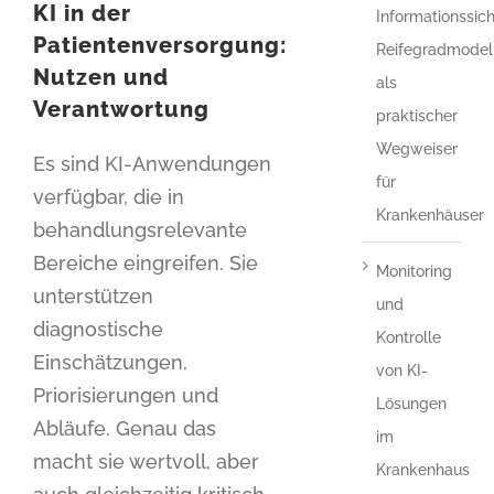
KI in der
Informationssich
Patientenversorgung:
Reifegradmodel
Nutzen und
als
Verantwortung
praktischer
Wegweiser
Es sind KI-Anwendungen
für
verfügbar, die in
Krankenhäuser
behandlungsrelevante
Bereiche eingreifen. Sie
Monitoring
unterstützen
und
diagnostische
Kontrolle
Einschätzungen,
von KI-
Priorisierungen und
Lösungen
Abläufe. Genau das
im
macht sie wertvoll, aber
Krankenhaus