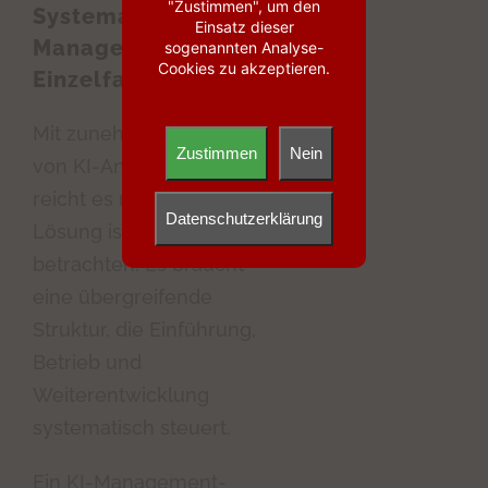
"Zustimmen", um den
Systematik:
Einsatz dieser
Management statt
sogenannten Analyse-
Cookies zu akzeptieren.
Einzelfall-Lösungen
Mit zunehmender Anzahl
Zustimmen
Nein
von KI-Anwendungen
reicht es nicht mehr, jede
Datenschutzerklärung
Lösung isoliert zu
betrachten. Es braucht
eine übergreifende
Struktur, die Einführung,
Betrieb und
Weiterentwicklung
systematisch steuert.
Ein KI-Management-