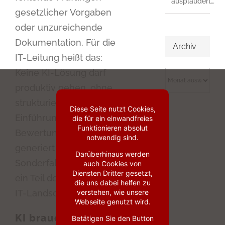
ausplaudert…
gesetzlicher Vorgaben
oder unzureichende
Dokumentation. Für die
Archiv
IT-Leitung heißt das:
Keine KI-Lösung darf
Archiv
produktiv gehen, ohne
strukturierten
Diese Seite nutzt Cookies,
Einführungs- und
die für ein einwandfreies
Funktionieren absolut
Bewertungsprozess. So
notwendig sind.
generiert KI nicht den
Darüberhinaus werden
Sonderfall, sondern wird
auch Cookies von
Diensten Dritter gesetzt,
ein Teil der geregelten
die uns dabei helfen zu
IT-Landschaft.
verstehen, wie unsere
Webseite genutzt wird.
KI braucht
Betätigen Sie den Button