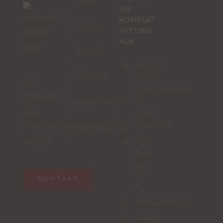
um
SIE
zu
KONTAKT
Team
MIT UNS
bestätigen,
AUF
dass
Events
du
Adiccon
Partner
ein
GmbH
Wir
Landwehrstraße
Mensch
machen
Impressum
54
bist.
das
64293
Darmstadt
Krankenhaus
Datenschutz
sicher
+49
6151
500
777
KONTAKT
0
info@adiccon.de
Montag-