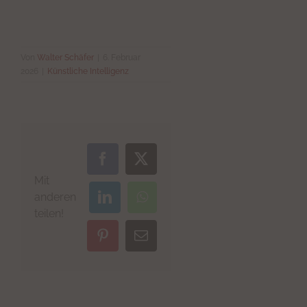
Von
Walter Schäfer
|
6. Februar
2026
|
Künstliche Intelligenz
Facebook
X
Mit
anderen
LinkedIn
WhatsApp
teilen!
Pinterest
E-
Mail