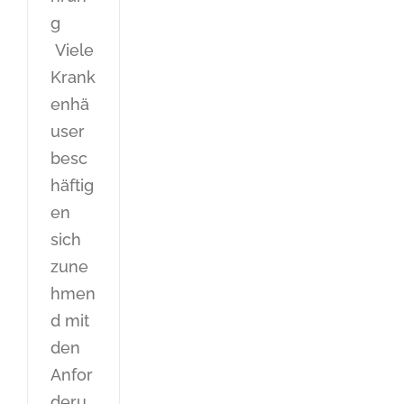
g
Viele
Krank
enhä
user
besc
häftig
en
sich
zune
hmen
d mit
den
Anfor
deru