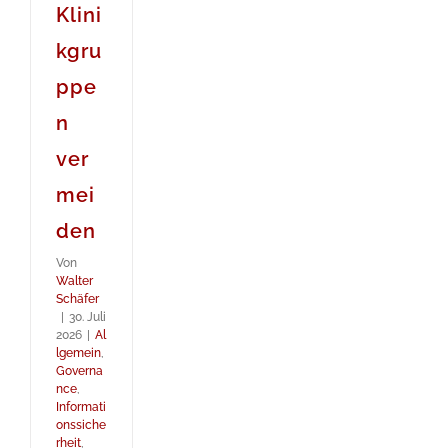
Klini
kgru
ppe
n
ver
mei
den
Von
Walter
Schäfer
|
30. Juli
2026
|
Al
lgemein
,
Governa
nce
,
Informati
onssiche
rheit
,