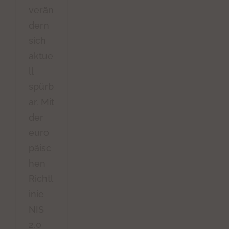
verän
dern
sich
aktue
ll
spürb
ar. Mit
der
euro
päisc
hen
Richtl
inie
NIS
2.0