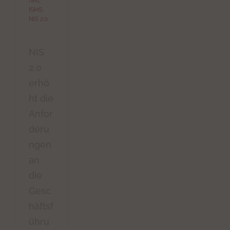
heit
,
ISMS
,
NIS 2.0
NIS
2.0
erhö
ht die
Anfor
deru
ngen
an
die
Gesc
häftsf
ühru