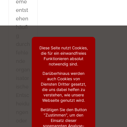
eme
entst
ehen
häufi
g
durch
Diese Seite nutzt Cookies,
fehle
die für ein einwandfreies
Funktionieren absolut
nde
notwendig sind.
organ
Darüberhinaus werden
isator
auch Cookies von
Diensten Dritter gesetzt,
ische
die uns dabei helfen zu
Entsc
verstehen, wie unsere
Webseite genutzt wird.
heidu
Betätigen Sie den Button
ngen
"Zustimmen", um den
oder
Einsatz dieser
sogenannten Analyse-