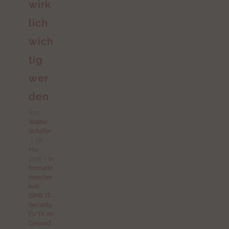
wirk
lich
wich
tig
wer
den
Von
Walter
Schäfer
|
28.
Mai
2026
|
In
formatio
nssicher
heit
,
ISMS
,
IT-
Security
,
IT/TK im
Gesund