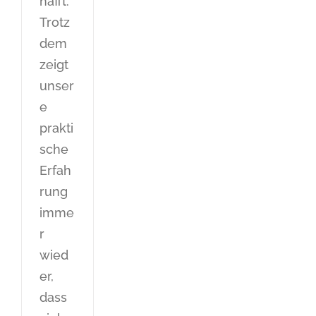
hafft.
Trotz
dem
zeigt
unser
e
prakti
sche
Erfah
rung
imme
r
wied
er,
dass