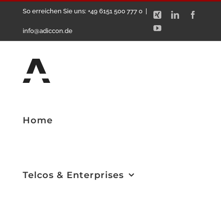
Zum
So erreichen Sie uns: +49 6151 500 777 0
|
Xing
LinkedIn
Facebo
Inhalt
YouTube
info@adiccon.de
springen
Home
Telcos & Enterprises