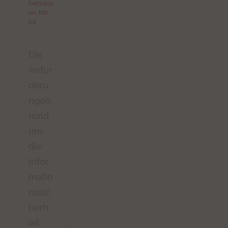
heitswes
en
,
NIS
2.0
Die
Anfor
deru
ngen
rund
um
die
Infor
matio
nssic
herh
eit