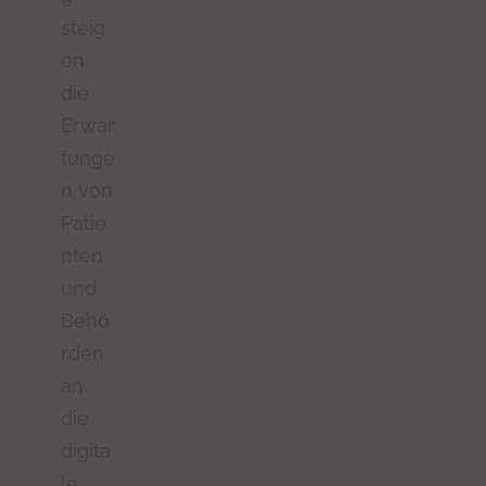
steig
en
die
Erwar
tunge
n von
Patie
nten
und
Behö
rden
an
die
digita
le