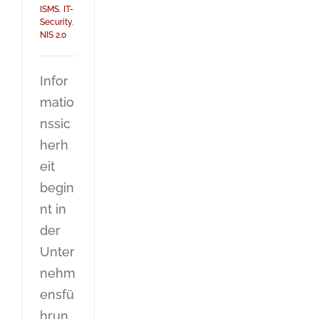
ISMS
,
IT-
Security
,
NIS 2.0
Infor
matio
nssic
herh
eit
begin
nt in
der
Unter
nehm
ensfü
hrun