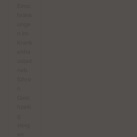
Einsc
hränk
unge
n im
Krank
enha
usbet
rieb
führe
n.
Gleic
hzeiti
g
steig
en