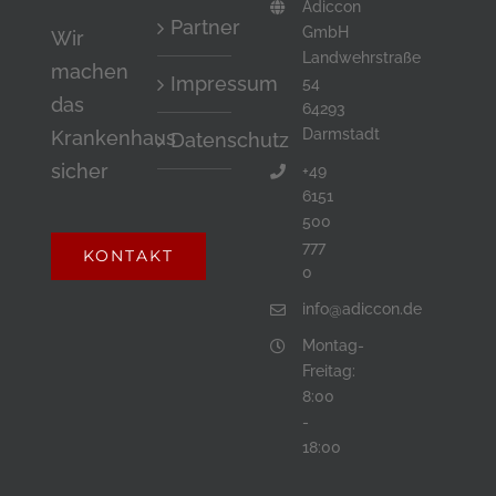
Adiccon
Partner
ein
GmbH
Wir
Landwehrstraße
Mensch
machen
Impressum
54
bist.
das
64293
Darmstadt
Krankenhaus
Datenschutz
sicher
+49
6151
500
777
KONTAKT
0
info@adiccon.de
Montag-
Freitag:
8:00
-
18:00