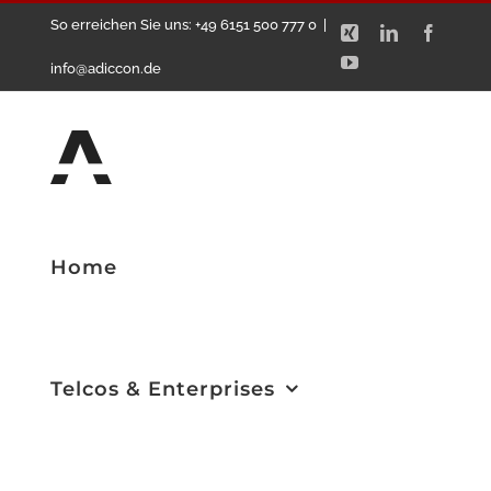
Zum
So erreichen Sie uns: +49 6151 500 777 0
|
Xing
LinkedIn
Facebo
Inhalt
YouTube
info@adiccon.de
springen
Home
Telcos & Enterprises