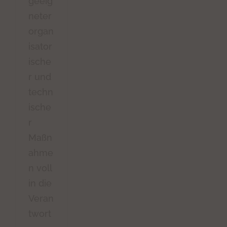
geeig
neter
organ
isator
ische
r und
techn
ische
r
Maßn
ahme
n voll
in die
Veran
twort