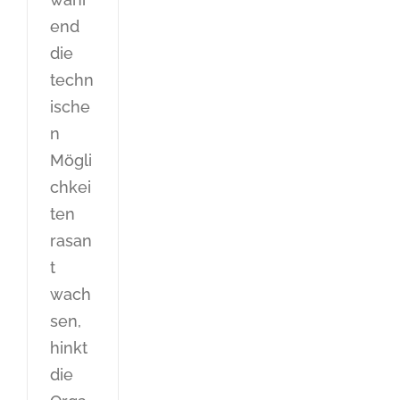
end
die
techn
ische
n
Mögli
chkei
ten
rasan
t
wach
sen,
hinkt
die