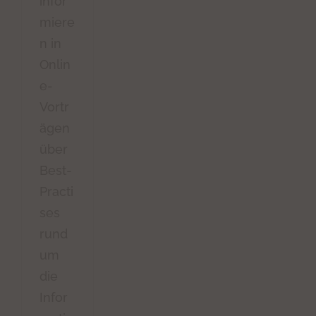
infor
miere
n in
Onlin
e-
Vortr
ägen
über
Best-
Practi
ses
rund
um
die
Infor