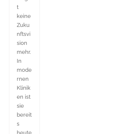
t
keine
Zuku
nftsvi
sion
mehr.
In
mode
rnen
Klinik
en ist
sie
bereit
s
heute