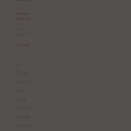
Von
Karsten
Hellinger
|
16.
März
2020
|
IT
-
Security
In
Unter
nehm
en
und
Krank
enhä
usern