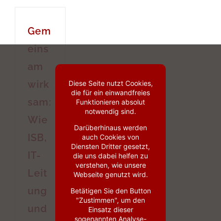
Gem
eins
am
wirk
Diese Seite nutzt Cookies,
die für ein einwandfreies
sam:
Funktionieren absolut
notwendig sind.
Wie
Darüberhinaus werden
ISB,
auch Cookies von
Diensten Dritter gesetzt,
IT-
die uns dabei helfen zu
verstehen, wie unsere
Leit
Webseite genutzt wird.
ung
Betätigen Sie den Button
"Zustimmen", um den
und
Einsatz dieser
sogenannten Analyse-