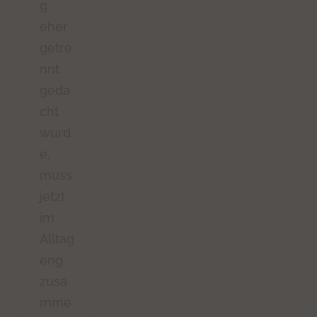
g
eher
getre
nnt
geda
cht
wurd
e,
muss
jetzt
im
Alltag
eng
zusa
mme