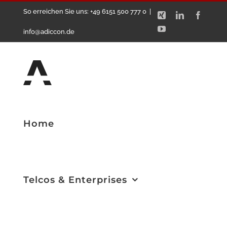
Zum
So erreichen Sie uns: +49 6151 500 777 0
|
Xing
LinkedIn
Facebo
Inhalt
YouTube
info@adiccon.de
springen
Home
Telcos & Enterprises