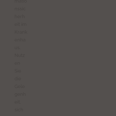
matio
nssic
herh
eit im
Krank
enha
us.
Nutz
en
Sie
die
Gele
genh
eit,
sich