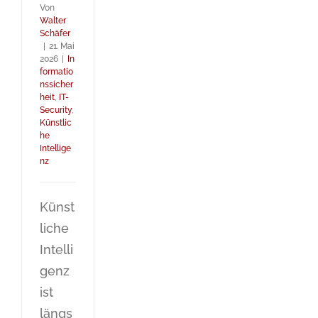
Von
Walter
Schäfer
|
21. Mai
2026
|
In
formatio
nssicher
heit
,
IT-
Security
,
Künstlic
he
Intellige
nz
Künst
liche
Intelli
genz
ist
längs