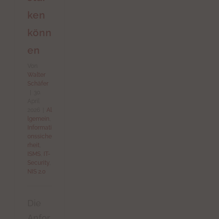
ken
könn
en
Von
Walter
Schäfer
|
30.
April
2026
|
Al
lgemein
,
Informati
onssiche
rheit
,
ISMS
,
IT-
Security
,
NIS 2.0
Die
Anfor