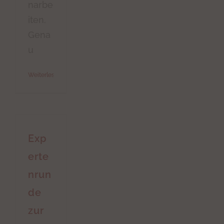
narbe
iten.
Gena
u
Weiterlesen
Exp
erte
nrun
de
zur