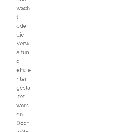
wach
t
oder
die
Verw
altun
g
effizie
nter
gesta
ltet
werd
en.
Doch
währ