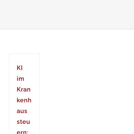
KI
im
Kran
kenh
aus
steu
ern: