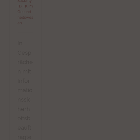
Security
,
IT/TK im
Gesund
heitswes
en
In
Gesp
räche
n mit
Infor
matio
nssic
herh
eitsb
eauft
ragte