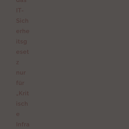
das
IT-
Sich
erhe
itsg
eset
z
nur
für
„Krit
isch
e
Infra