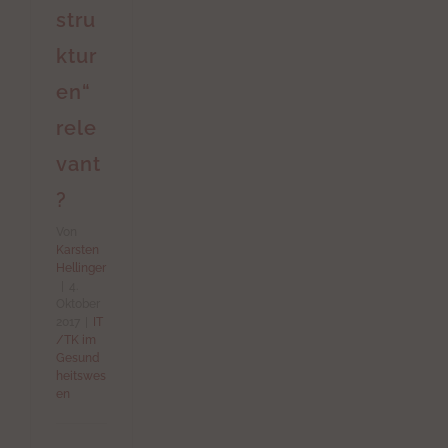
stru
ktur
en“
rele
vant
?
Von
Karsten
Hellinger
|
4.
Oktober
2017
|
IT
/TK im
Gesund
heitswes
en