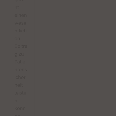
nt
einen
wese
ntlich
en
Beitra
g zu
Patie
ntens
icher
heit
leiste
n
könn