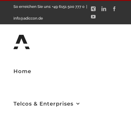
Zum
So erreichen Sie uns: +49 6151 500 777 0
|
Xing
LinkedIn
Facebo
Inhalt
YouTube
info@adiccon.de
springen
Home
Telcos & Enterprises