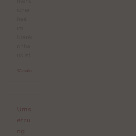
ntens
icher
heit
im
Krank
enha
us ist
Weiterlesen
Ums
etzu
ng