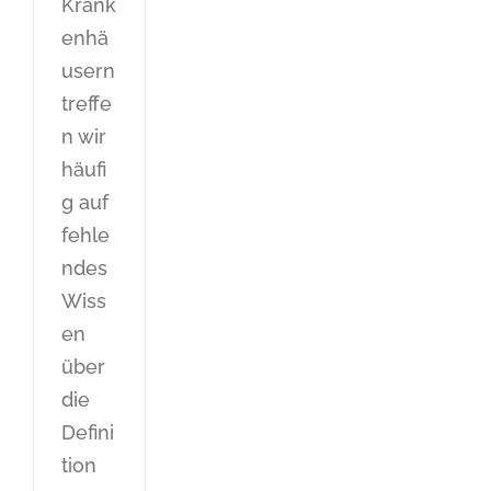
Krank
enhä
usern
treffe
n wir
häufi
g auf
fehle
ndes
Wiss
en
über
die
Defini
tion