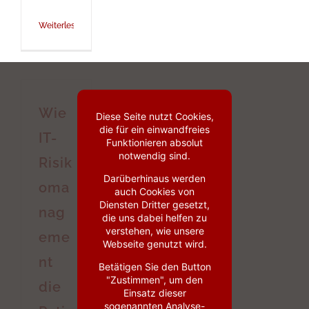
Weiterlesen
Wie
Diese Seite nutzt Cookies,
die für ein einwandfreies
IT-
Funktionieren absolut
notwendig sind.
Risik
Darüberhinaus werden
oma
auch Cookies von
Diensten Dritter gesetzt,
nag
die uns dabei helfen zu
verstehen, wie unsere
eme
Webseite genutzt wird.
nt
Betätigen Sie den Button
"Zustimmen", um den
die
Einsatz dieser
sogenannten Analyse-