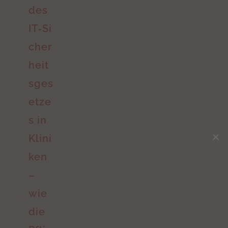
des
IT‑Si
cher
heit
sges
etze
s in
Klini
ken
–
wie
die