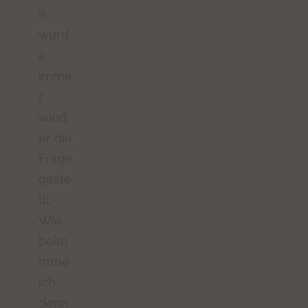
n
wurd
e
imme
r
wied
er die
Frage
geste
llt:
Wie
beko
mme
ich
denn