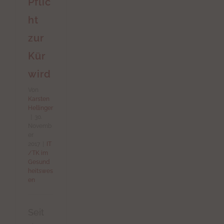
Pflic
ht
zur
Kür
wird
Von
Karsten
Hellinger
|
30.
Novemb
er
2017
|
IT
/TK im
Gesund
heitswes
en
Seit