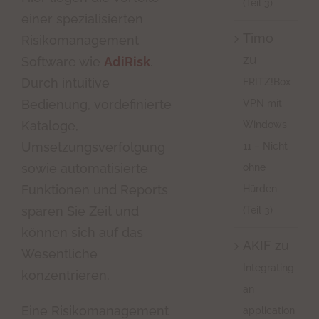
(Teil 3)
einer spezialisierten
Timo
Risikomanagement
zu
Software wie
AdiRisk
.
Durch intuitive
FRITZ!Box
Bedienung, vordefinierte
VPN mit
Kataloge,
Windows
Umsetzungsverfolgung
11 – Nicht
sowie automatisierte
ohne
Funktionen und Reports
Hürden
sparen Sie Zeit und
(Teil 3)
können sich auf das
AKIF
zu
Wesentliche
Integrating
konzentrieren.
an
Eine Risikomanagement
application