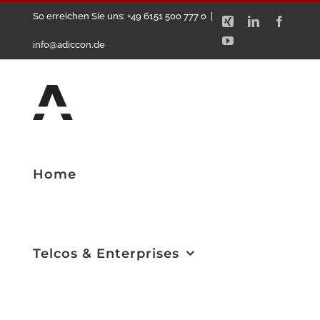
Zum
So erreichen Sie uns: +49 6151 500 777 0
|
Xing
LinkedIn
Facebo
Inhalt
YouTube
info@adiccon.de
springen
Home
Telcos & Enterprises