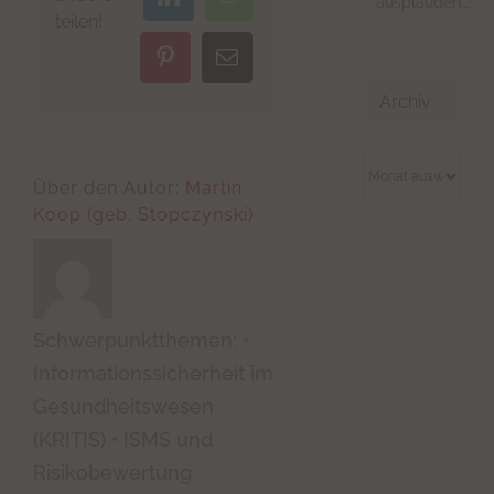
ausplaudert…
LinkedIn
WhatsApp
teilen!
Pinterest
E-
Mail
Archiv
Archiv
Über den Autor:
Martin
Koop (geb. Stopczynski)
Schwerpunktthemen: •
Informationssicherheit im
Gesundheitswesen
(KRITIS) • ISMS und
Risikobewertung