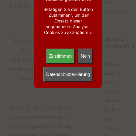
und in
erfüllen.
Betätigen Sie den Button
Klinikgruppen
"Zustimmen", um den
Einsatz dieser
sogenannten Analyse-
Cookies zu akzeptieren.
Neueste
Berufsbezeichnung/Position
Bereiche
Kommentare
der
des
Zustimmen
Nein
Umfrageteilnehmer
Risikomanagements
Masod
(Mehrfachauswahl
Said
zu
Datenschutzerklärung
möglich)
FRITZ!Box
VPN mit
Windows
Bisher eingesetzte Excel-
11 – Nicht
Lösungen können dem
ohne
oft nicht gerecht werden.
Hürden
Hier liegen die Vorteile