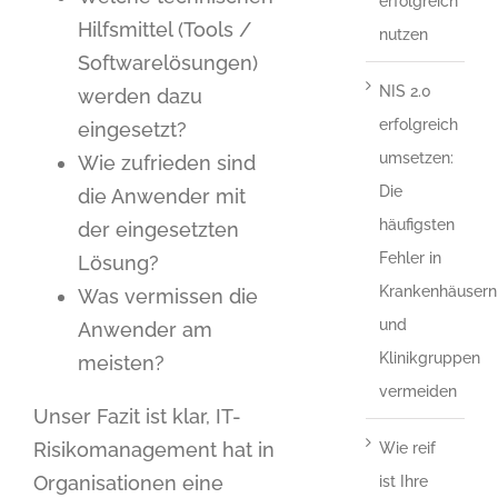
erfolgreich
Hilfsmittel (Tools /
nutzen
Softwarelösungen)
NIS 2.0
werden dazu
erfolgreich
eingesetzt?
umsetzen:
Wie zufrieden sind
Die
die Anwender mit
häufigsten
der eingesetzten
Fehler in
Lösung?
Krankenhäusern
Was vermissen die
und
Anwender am
Klinikgruppen
meisten?
vermeiden
Unser Fazit ist klar, IT-
Risikomanagement hat in
Wie reif
Organisationen eine
ist Ihre