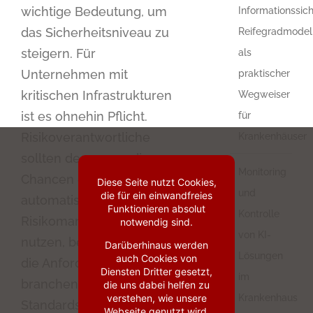
wichtige Bedeutung, um
Informationssich
das Sicherheitsniveau zu
Reifegradmodel
steigern. Für
als
Unternehmen mit
praktischer
kritischen Infrastrukturen
Wegweiser
ist es ohnehin Pflicht.
für
Risikoverantwortliche
Krankenhäuser
sollten deswegen die
Monitoring
Chancen eines
Diese Seite nutzt Cookies,
und
die für ein einwandfreies
automatisierten
Funktionieren absolut
Kontrolle
Risikomanagements
notwendig sind.
von KI-
nutzen, besonders um
Darüberhinaus werden
Lösungen
auch Cookies von
die Anforderungen des
Diensten Dritter gesetzt,
im
branchenspezifischen
die uns dabei helfen zu
verstehen, wie unsere
Krankenhaus
Standards (B3S) zu
Webseite genutzt wird.