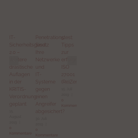
IT-
Penetrationstest:
5
Sicherheitsgesetz
Sind
Tipps
2.0 –
Ihre
zur
Weitere
Netzwerke
erfolgreichen
drastische
und
ISO
Auflagen
IT-
27001
in der
Systeme
(Re)Zertifizierung
KRITIS-
gegen
15. Juli
2019
|
Verordnung
einen
0
geplant
Angreifer
Kommentare
abgesichert?
15.
August
30. Juli
2019
|
2019
|
0
0
Kommentare
Kommentare