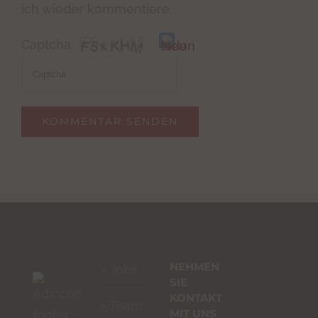
ich wieder kommentiere.
Captcha
Bitte
gib
die
im
CAPTCHA
angezeigten
Zeichen
ein,
NEHMEN
Jobs
um
SIE
zu
KONTAKT
Team
MIT UNS
bestätigen,