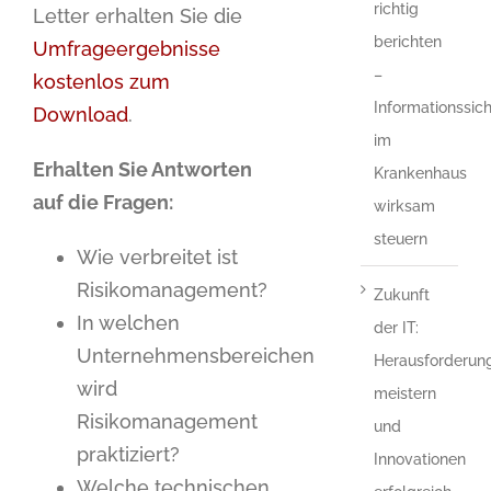
richtig
Letter erhalten Sie die
berichten
Umfrageergebnisse
–
kostenlos zum
Informationssich
Download
.
im
Erhalten Sie Antworten
Krankenhaus
auf die Fragen:
wirksam
steuern
Wie verbreitet ist
Risikomanagement?
Zukunft
In welchen
der IT:
Unternehmensbereichen
Herausforderun
wird
meistern
Risikomanagement
und
praktiziert?
Innovationen
Welche technischen