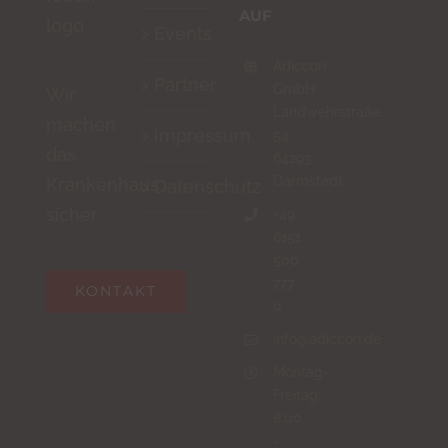
AUF
dass
Events
du
Adiccon
Partner
ein
GmbH
Wir
Landwehrstraße
Mensch
machen
Impressum
54
bist.
das
64293
Darmstadt
Krankenhaus
Datenschutz
sicher
+49
6151
500
777
KONTAKT
0
info@adiccon.de
Montag-
Freitag:
8:00
-