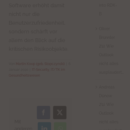
Software erhöht damit
into RDK-
nicht nur die
B
Benutzerzufriedenheit,
Oliver
sondern schärft vor
Brünnler
allem den Blick auf die
zu
Wie
kritischen Risikoobjekte.
Outlook
nicht alles
Von
Martin Koop (geb. Stopczynski)
|
6.
Januar 2020
|
IT-Security
,
IT/TK im
ausplaudert…
Gesundheitswesen
Andreas
Dünow
zu
Wie
Outlook
Facebook
X
Mit
nicht alles
anderen