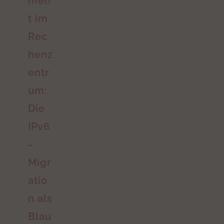
men
t im
Rec
henz
entr
um:
Die
IPv6
-
Migr
atio
n als
Blau