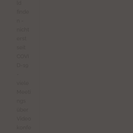
ld
finde
n -
nicht
erst
seit
COVI
D-19
-
viele
Meeti
ngs
über
Video
konfe