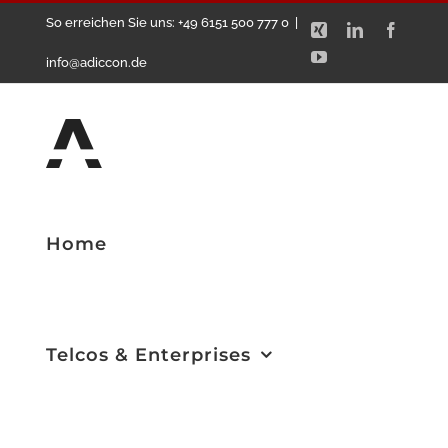
Zum
So erreichen Sie uns: +49 6151 500 777 0
|
Xing
LinkedIn
Facebo
Inhalt
YouTube
info@adiccon.de
springen
Home
Telcos & Enterprises