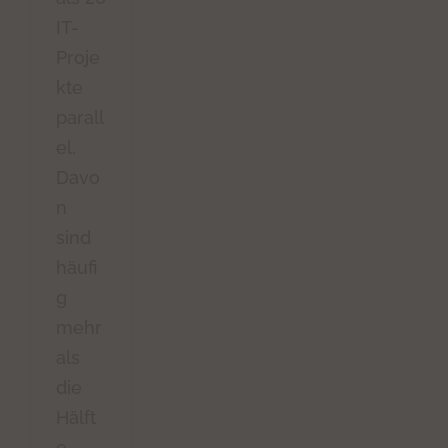
IT-
Proje
kte
parall
el.
Davo
n
sind
häufi
g
mehr
als
die
Hälft
e