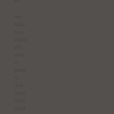
ent
Sie
habe
n es
viellei
cht
scho
n
gehö
rt:
„Die
Umst
ellun
g auf