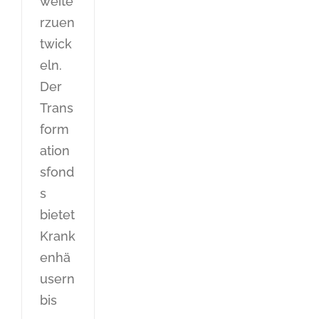
weite
rzuen
twick
eln.
Der
Trans
form
ation
sfond
s
bietet
Krank
enhä
usern
bis