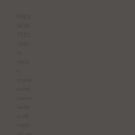
PRES
SEMI
TTEIL
UNG
In
viele
n
Krank
enhä
usern
laufe
n oft
mehr
als 20