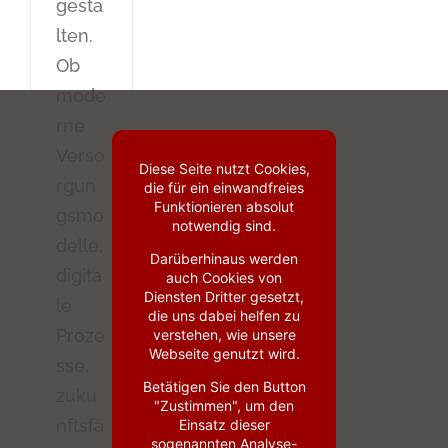
gesta
lten.
Ob
mode
rne
Verso
Diese Seite nutzt Cookies,
rgun
die für ein einwandfreies
Funktionieren absolut
gsmo
notwendig sind.
delle,
Darüberhinaus werden
digita
auch Cookies von
Diensten Dritter gesetzt,
le
die uns dabei helfen zu
Proze
verstehen, wie unsere
Webseite genutzt wird.
sse,
Betätigen Sie den Button
zuku
"Zustimmen", um den
nftsfä
Einsatz dieser
sogenannten Analyse-