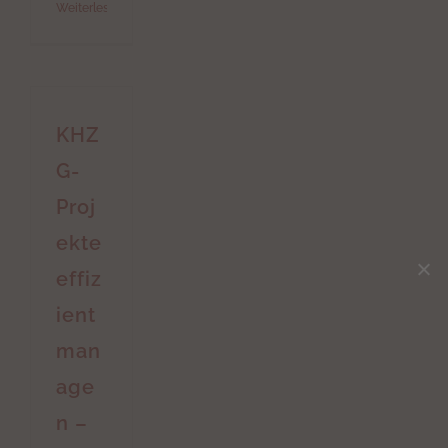
Weiterlesen
KHZ
G-
Proj
ekte
effiz
ient
man
age
n –