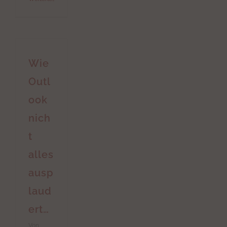
Wie
Outl
ook
nich
t
alles
ausp
laud
ert…
Von