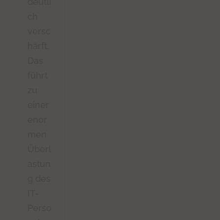
deutli
ch
versc
härft.
Das
führt
zu
einer
enor
men
Überl
astun
g des
IT-
Perso