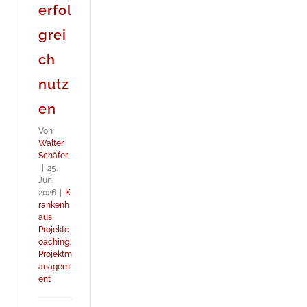
erfol
grei
ch
nutz
en
Von
Walter
Schäfer
|
25.
Juni
2026
|
K
rankenh
aus
,
Projektc
oaching
,
Projektm
anagem
ent