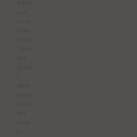
Adres
sen
umst
ellen,
fertig.
“ Wer
das
glaub
t,
steht
bereit
s vor
der
erste
n