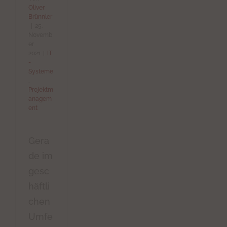
Oliver
Brünnler
|
25.
Novemb
er
2021
|
IT
-
Systeme
,
Projektm
anagem
ent
Gera
de im
gesc
häftli
chen
Umfe