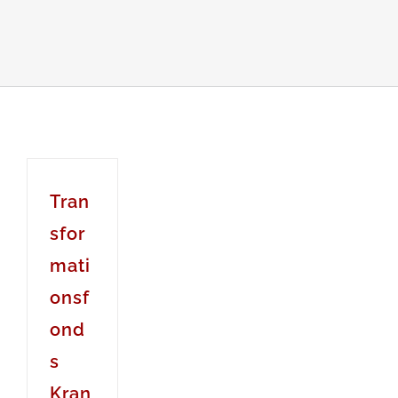
Tran
sfor
mati
onsf
ond
s
Kran