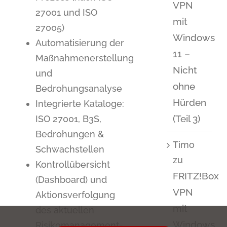
VPN
27001 und ISO
mit
27005)
Windows
Automatisierung der
11 –
Maßnahmenerstellung
Nicht
und
ohne
Bedrohungsanalyse
Hürden
Integrierte Kataloge:
(Teil 3)
ISO 27001, B3S,
Bedrohungen &
Timo
Schwachstellen
zu
Kontrollübersicht
FRITZ!Box
(Dashboard) und
VPN
Aktionsverfolgung
mit
des aktuellen
Windows
Risikomanagement-