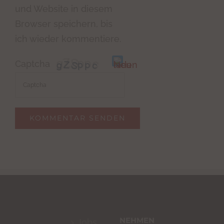
und Website in diesem
Browser speichern, bis
ich wieder kommentiere.
Captcha
Bitte
gib
die
im
CAPTCHA
angezeigten
Zeichen
ein,
NEHMEN
Jobs