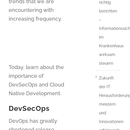
trends that we are
richtig
encountering with
berichten
increasing frequency.
–
Informationssich
im
Krankenhaus
wirksam
steuern
Today, learn about the
importance of
Zukunft
DevSecOps and Cloud
der IT:
Native Development.
Herausforderun
meistern
DevSecOps
und
DevOps has greatly
Innovationen
shortened release