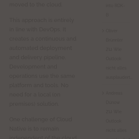
moved to the cloud.
into RDK-
B
This approach is entirely
in line with DevOps. It
Oliver
creates a continuous and
Brünnler
automated deployment
zu
Wie
and delivery pipeline.
Outlook
Development and
nicht alles
operations use the same
ausplaudert…
platform and tools. No
Andreas
need for a local (on
Dünow
premises) solution.
zu
Wie
One challenge of Cloud
Outlook
Native is to remain
nicht alles
independent of the cloud