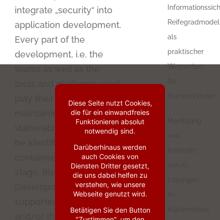
Informationssich
integrate „security“ into
Reifegradmodel
application development.
als
Every part of the
praktischer
development, i.e. the
Wegweiser
teams as well as the
für
tools and platforms used,
Krankenhäuser
play their part in
Diese Seite nutzt Cookies,
die für ein einwandfreies
maintaining security.
Monitoring
Funktionieren absolut
Vulnerabilities are thus to
notwendig sind.
und
be identified and
Darüberhinaus werden
Kontrolle
auch Cookies von
contained at an early
von KI-
Diensten Dritter gesetzt,
stage. Risks decrease.
die uns dabei helfen zu
Lösungen
verstehen, wie unsere
Development teams are
Webseite genutzt wird.
im
supported by the CISO
Krankenhaus
Betätigen Sie den Button
and/or the security
"Zustimmen", um den