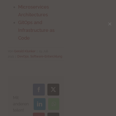
Microservices
Architectures
GitOps and
Infrastructure as
Code
Von
Gerald Klunker
|
19. Juli
2021
|
DevOps
,
Software-Entwicklung
Facebook
X
Mit
anderen
LinkedIn
WhatsApp
teilen!