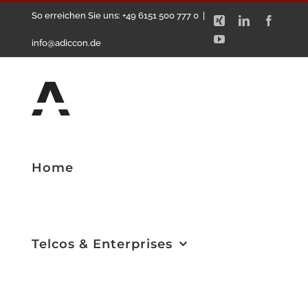
Zum
So erreichen Sie uns: +49 6151 500 777 0
|
Xing
LinkedIn
Facebo
Inhalt
YouTube
info@adiccon.de
springen
Home
Telcos & Enterprises