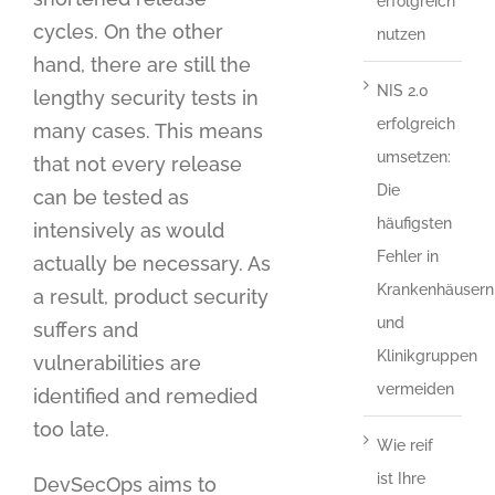
erfolgreich
cycles. On the other
nutzen
hand, there are still the
NIS 2.0
lengthy security tests in
erfolgreich
many cases. This means
umsetzen:
that not every release
Die
can be tested as
häufigsten
intensively as would
Fehler in
actually be necessary. As
Krankenhäusern
a result, product security
und
suffers and
Klinikgruppen
vulnerabilities are
vermeiden
identified and remedied
too late.
Wie reif
ist Ihre
DevSecOps aims to