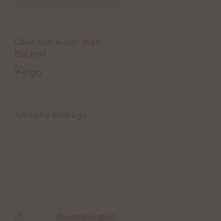
Über den Autor:
Ingo
Beckert
Ähnliche Beiträge
IT-
Penetrationstest:
5
Adiccon