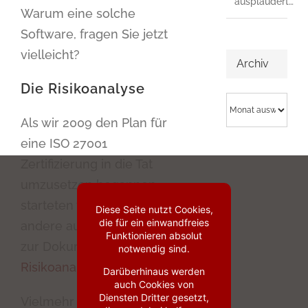
ausplaudert…
Warum eine solche
Software, fragen Sie jetzt
vielleicht?
Archiv
Die Risikoanalyse
Archiv
Als wir 2009 den Plan für
eine ISO 27001
Zertifizierung in die Tat
umzusetzen begannen,
starteten wir wie so viele
Diese Seite nutzt Cookies,
die für ein einwandfreies
andere auch mit Excel
Funktionieren absolut
zur Dokumentation der
notwendig sind.
Risikoanalyse
.
Darüberhinaus werden
auch Cookies von
Diensten Dritter gesetzt,
Vielmehr noch – es