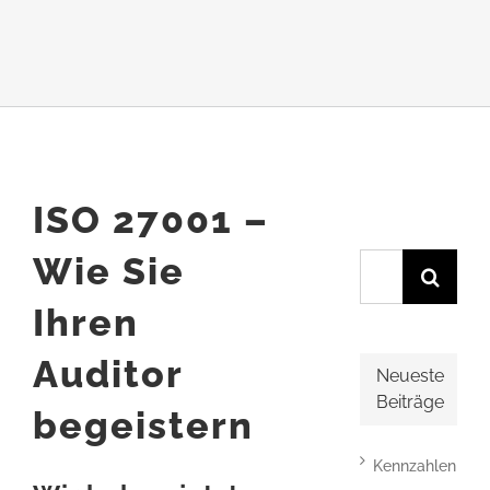
ISO 27001 –
Wie Sie
Suche
nach:
Ihren
Auditor
Neueste
Beiträge
begeistern
Kennzahlen