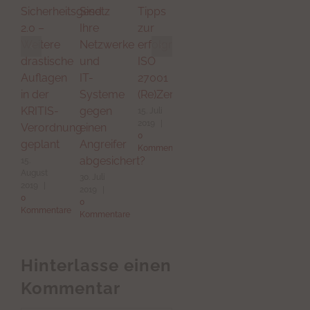
Sicherheitsgesetz
Sind
Tipps
auf
2.0 –
Ihre
zur
dem
Weitere
Netzwerke
erfolgreichen
Gigabitgipfel
drastische
und
ISO
Hessen
Auflagen
IT-
27001
2019
in der
Systeme
(Re)Zertifizierung
30. April
2019
|
KRITIS-
gegen
15. Juli
0
2019
|
Verordnung
einen
Kommentare
0
geplant
Angreifer
Kommentare
abgesichert?
15.
August
30. Juli
2019
|
2019
|
0
0
Kommentare
Kommentare
Hinterlasse einen
Kommentar