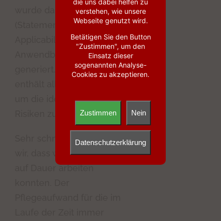
die uns dabei helfen zu
wurde daraus die SoA
verstehen, wie unsere
Webseite genutzt wird.
(Statement of
Betätigen Sie den Button
Applicability), die
"Zustimmen", um den
Anwendbarkeitserklärung,
Einsatz dieser
sogenannten Analyse-
generiert. Die SoA
Cookies zu akzeptieren.
enthält alle Maßnahmen,
um die identifizierten
Risiken zu behandeln.
Zustimmen
Nein
Sehr schnell erkannten
Datenschutzerklärung
wir, dass wir damit nicht
auf Dauer arbeiten
konnten. Der
Pflegeaufwand für die im
Laufe der Zeit immer