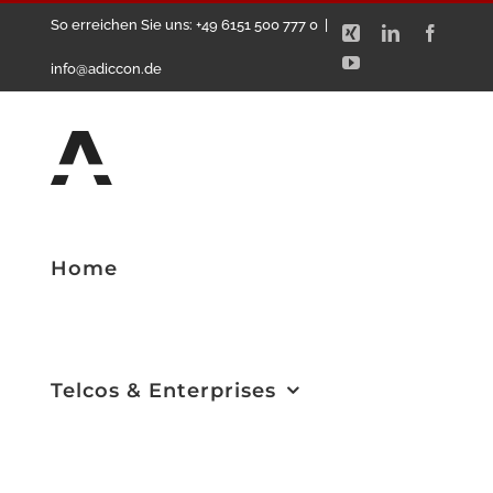
Zum
So erreichen Sie uns: +49 6151 500 777 0
|
Xing
LinkedIn
Facebo
Inhalt
YouTube
info@adiccon.de
springen
Home
Telcos & Enterprises