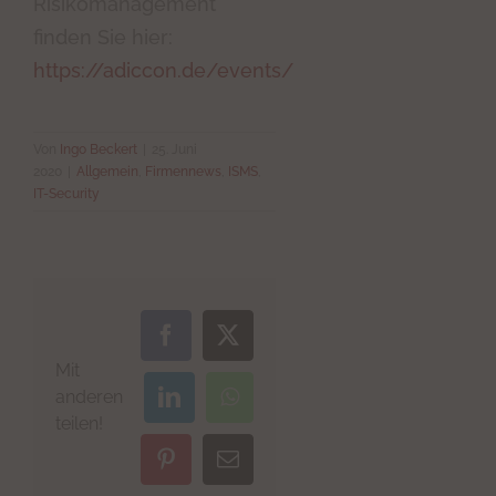
Risikomanagement
finden Sie hier:
https://adiccon.de/events/
Von
Ingo Beckert
|
25. Juni
2020
|
Allgemein
,
Firmennews
,
ISMS
,
IT-Security
Facebook
X
Mit
anderen
LinkedIn
WhatsApp
teilen!
Pinterest
E-
Mail