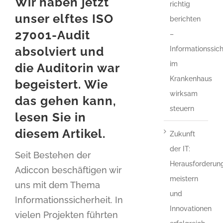
Wir haben jetzt
richtig
unser elftes ISO
berichten
27001-Audit
–
absolviert und
Informationssich
im
die Auditorin war
Krankenhaus
begeistert. Wie
wirksam
das gehen kann,
steuern
lesen Sie in
diesem Artikel.
Zukunft
der IT:
Seit Bestehen der
Herausforderun
Adiccon beschäftigen wir
meistern
uns mit dem Thema
und
Informationssicherheit. In
Innovationen
vielen Projekten führten