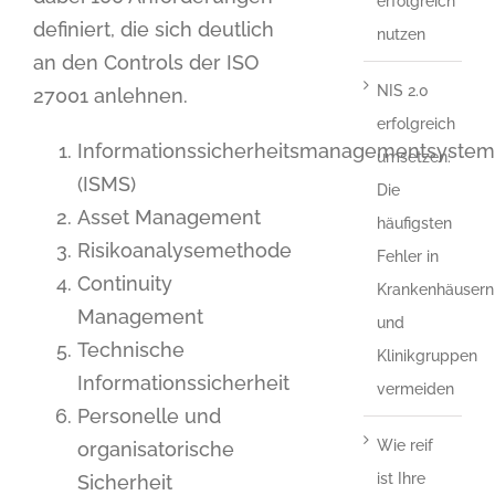
erfolgreich
definiert, die sich deutlich
nutzen
an den Controls der ISO
NIS 2.0
27001 anlehnen.
erfolgreich
Informationssicherheitsmanagementsystem
umsetzen:
(ISMS)
Die
Asset Management
häufigsten
Risikoanalysemethode
Fehler in
Continuity
Krankenhäusern
Management
und
Technische
Klinikgruppen
Informationssicherheit
vermeiden
Personelle und
Wie reif
organisatorische
ist Ihre
Sicherheit