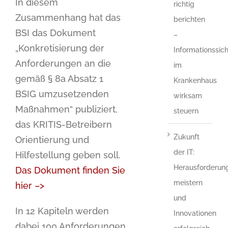
In diesem
richtig
Zusammenhang hat das
berichten
BSI das Dokument
–
„Konkretisierung der
Informationssich
Anforderungen an die
im
gemäß § 8a Absatz 1
Krankenhaus
BSIG umzusetzenden
wirksam
Maßnahmen“ publiziert,
steuern
das KRITIS-Betreibern
Zukunft
Orientierung und
der IT:
Hilfestellung geben soll.
Herausforderun
Das Dokument finden Sie
meistern
hier –>
und
In 12 Kapiteln werden
Innovationen
dabei 100 Anforderungen