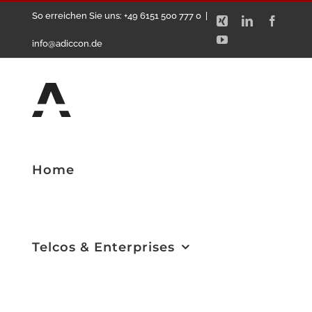
Zum
So erreichen Sie uns: +49 6151 500 777 0
|
Xing
LinkedIn
Facebo
Inhalt
YouTube
info@adiccon.de
springen
Home
Telcos & Enterprises