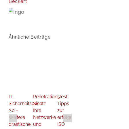
Beckert
Ähnliche Beiträge
IT-
Penetrationstest:
5
Sicherheitsgesetz
Sind
Tipps
2.0 –
Ihre
zur
Weitere
Netzwerke
erfolgreichen
drastische
und
ISO