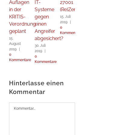
Auflagen
IT-
27001
in der
Systeme
(Re)Zertifizierung
KRITIS-
gegen
15. Juli
2019
|
Verordnung
einen
0
geplant
Angreifer
Kommentare
abgesichert?
15.
August
30. Juli
2019
|
2019
|
0
0
Kommentare
Kommentare
Hinterlasse einen
Kommentar
Kommentar