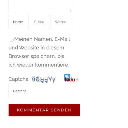
Meinen Namen, E-Mail
und Website in diesem
Browser speichern, bis
ich wieder kommentiere.
Captcha
Bitte
gib
die
im