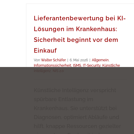
Lieferantenbewertung bei KI-
Lösungen im Krankenhaus:
Sicherheit beginnt vor dem
Einkauf
Von
Walter Schäfer
|
6. Mai 2026
|
Allgemein
,
Informationssicherheit
,
ISMS
,
IT-Security
,
Künstliche
Intelligenz
,
NIS 2.0
Künstliche Intelligenz verspricht
spürbare Entlastung im
Krankenhaus. Sie unterstützt bei
Diagnosen, optimiert Abläufe und
hilft, knappe Ressourcen gezielter