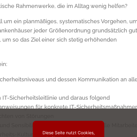
tische Rahmenwerke, die im Alltag wenig helfen?
ll um ein planmäßiges, systematisches Vorgehen, u
 Krankenhäuser jeder Größenordnung grundsätzlich gut
um so das Ziel einer sich stetig erhöhenden
in:
icherheitsniveaus und dessen Kommunikation an all
IT-Sicherheitsleitlinie und daraus folgend
stanweisungen für konkrete IT-Sicherheitsmaßnahme
chten von Störungen
 und Sensibilisierungs-Maßnahmen für alle Mitarbeit
Diese Seite nutzt Cookies,
rheits-Kultur