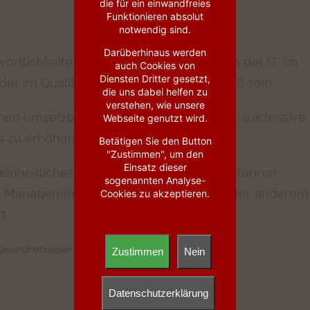
die für ein einwandfreies
Funktionieren absolut
notwendig sind.
Darüberhinaus werden
ortlichkeiten festzulegen. Sie können in der IT, im
auch Cookies von
Diensten Dritter gesetzt,
oder im Qualitätsmanagement angesiedelt sein.
die uns dabei helfen zu
verstehen, wie unsere
en umsetzbar und helfen damit bereits, sukzessive
Webseite genutzt wird.
s zu erhöhen.
Betätigen Sie den Button
"Zustimmen", um den
Einsatz dieser
 einheitliches IT-Sicherheitssystem einzuführen.
sogenannten Analyse-
rity Management System (ISMS) an, das unter anderem
Cookies zu akzeptieren.
t.
 Gesundheitswesen
Zustimmen
Nein
Datenschutzerklärung