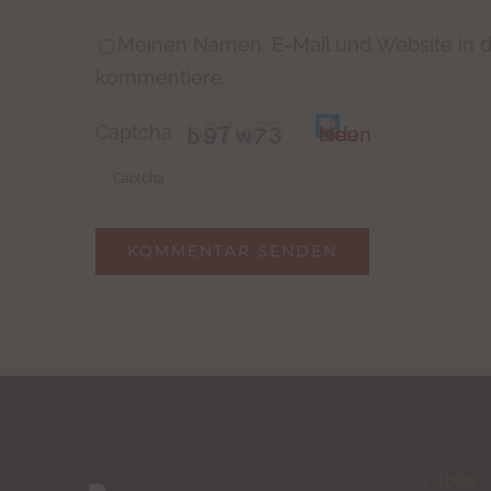
Meinen Namen, E-Mail und Website in d
kommentiere.
Captcha
Bitte
gib
die
im
CAPTCHA
angezeigten
Zeichen
ein,
Jobs
um