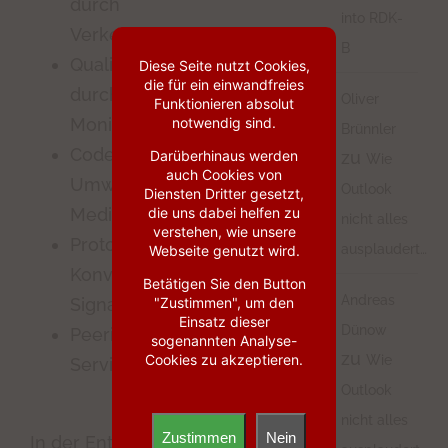
durch
into RDK-
Verkehrsüberwachung
B
Qualitätsmanagement
Diese Seite nutzt Cookies,
die für ein einwandfreies
durch SLA-
Oliver
Funktionieren absolut
Monitoring
notwendig sind.
Brünnler
Codec-
zu
Darüberhinaus werden
Wie
auch Cookies von
Umwandlung von
Outlook
Diensten Dritter gesetzt,
Medienverkehren
die uns dabei helfen zu
nicht alles
verstehen, wie unsere
Protokoll-
ausplaudert…
Webseite genutzt wird.
Konvertierung für
Betätigen Sie den Button
Andreas
Signalisierungsströme
"Zustimmen", um den
Einsatz dieser
Dünow
Peering zu anderen
sogenannten Analyse-
zu
Cookies zu akzeptieren.
Wie
Service-Providern
Outlook
nicht alles
Zustimmen
Nein
In der Enterprise-