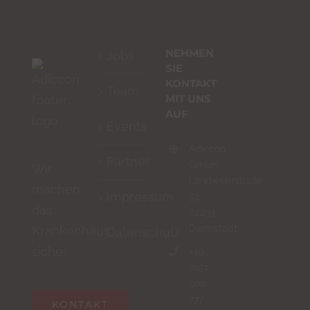
Zeichen
ein,
NEHMEN
Jobs
um
SIE
zu
KONTAKT
Team
MIT UNS
bestätigen,
AUF
dass
Events
du
Adiccon
Partner
ein
GmbH
Wir
Landwehrstraße
Mensch
machen
Impressum
54
bist.
das
64293
Darmstadt
Krankenhaus
Datenschutz
sicher
+49
6151
500
777
KONTAKT