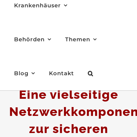
Krankenhäuser
Behörden
Themen
SBC – Session
Blog
Kontakt
Border Controller:
Eine vielseitige
Netzwerkkomponen
zur sicheren