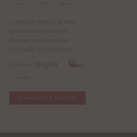
Meinen Namen, E-Mail
und Website in diesem
Browser speichern, bis
ich wieder kommentiere.
Captcha
Bitte
gib
die
im
CAPTCHA
angezeigten