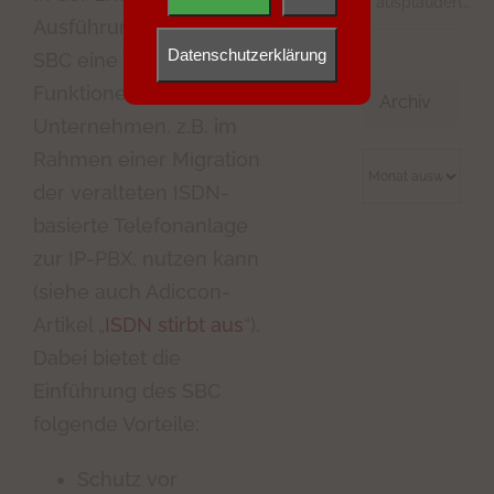
ausplaudert…
Ausführung bietet der
Datenschutzerklärung
SBC eine Vielzahl an
Funktionen, die das
Archiv
Unternehmen, z.B. im
Rahmen einer Migration
Archiv
der veralteten ISDN-
basierte Telefonanlage
zur IP-PBX, nutzen kann
(siehe auch Adiccon-
Artikel „
ISDN stirbt aus
“).
Dabei bietet die
Einführung des SBC
folgende Vorteile:
Schutz vor