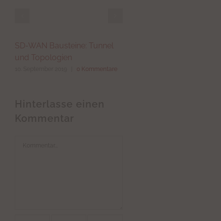
SD-WAN Bausteine: Tunnel
Adiccon auf dem
und Topologien
Gigabitgipfel Hessen 
10. September 2019
|
0 Kommentare
30. April 2019
|
0 Kommenta
Hinterlasse einen
Kommentar
Kommentar