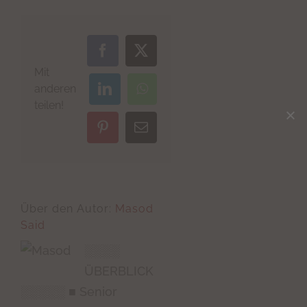
Facebook
X
Mit
anderen
LinkedIn
WhatsApp
teilen!
Pinterest
E-
Mail
Über den Autor:
Masod
Said
░░░░
ÜBERBLICK
░░░░░ ■ Senior