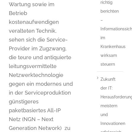
richtig
Wartung sowie im
berichten
Betrieb
–
kostenaufwendigen
Informationssich
veralteten Technik,
im
sehen sich die Service-
Krankenhaus
Provider im Zugzwang,
wirksam
die teure und antiquierte
steuern
leitungsvermittelte
Netzwerktechnologie
Zukunft
gegen ein modernes und
der IT:
in der Serviceproduktion
Herausforderun
günstigeres
meistern
paketbasiertes All-IP
und
Netz (NGN – Next
Innovationen
Generation Network) zu