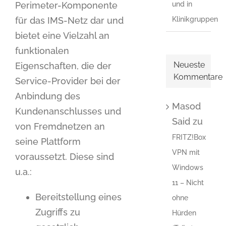
Perimeter-Komponente
und in
für das IMS-Netz dar und
Klinikgruppen
bietet eine Vielzahl an
funktionalen
Neueste
Eigenschaften, die der
Kommentare
Service-Provider bei der
Anbindung des
Masod
Kundenanschlusses und
Said
zu
von Fremdnetzen an
FRITZ!Box
seine Plattform
VPN mit
voraussetzt. Diese sind
Windows
u.a.:
11 – Nicht
Bereitstellung eines
ohne
Zugriffs zu
Hürden