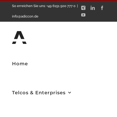
Zum
So erreichen Sie uns: +49 6151 500 777 0
|
Xing
LinkedIn
Facebo
Inhalt
YouTube
info@adiccon.de
springen
Home
Telcos & Enterprises