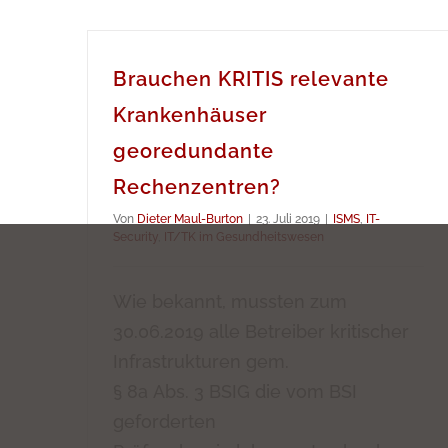
Brauchen KRITIS relevante
Krankenhäuser
georedundante
Rechenzentren?
Von
Dieter Maul-Burton
|
23. Juli 2019
|
ISMS
,
IT-
Security
,
IT/TK im Gesundheitswesen
Wie bekannt, mussten zum
30.06.2019 alle Betreiber kritischer
Infrastrukturen gem.
§ 8a Abs. 3 BSIG die vom BSI
geforderten