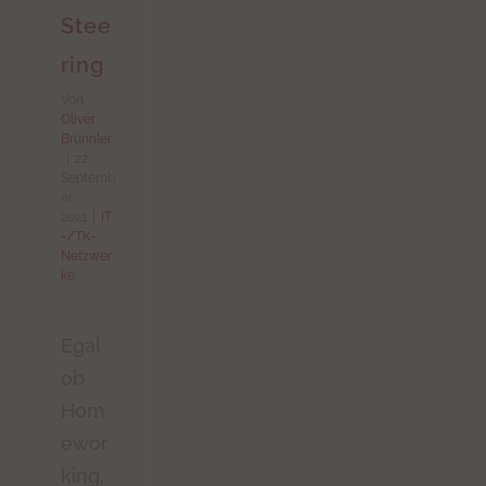
Stee
ring
Von
Oliver
Brünnler
|
22.
Septemb
er
2021
|
IT
-/TK-
Netzwer
ke
Egal
ob
Hom
ewor
king,