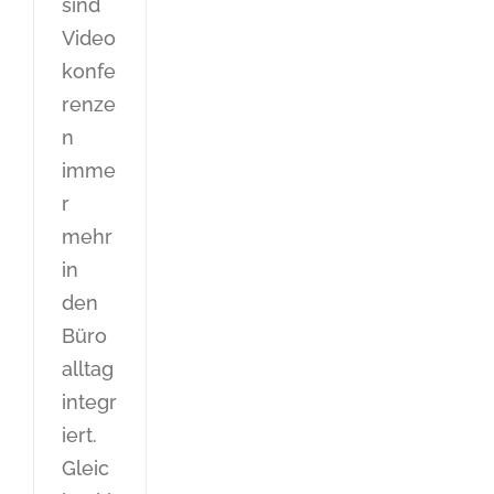
sind
Video
konfe
renze
n
imme
r
mehr
in
den
Büro
alltag
integr
iert.
Gleic