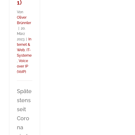
1)
Von
Oliver
Brünnler
|
20.
März
2023
|
In
ternet &
Web
,
IT-
Systeme
,
Voice
over IP
(VoIP)
Späte
stens
seit
Coro
na