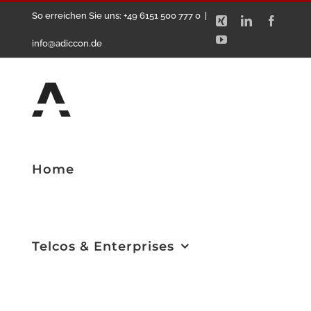
Zum
So erreichen Sie uns: +49 6151 500 777 0
|
Xing
LinkedIn
Facebo
Inhalt
YouTube
info@adiccon.de
springen
Home
Telcos & Enterprises