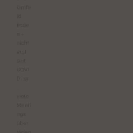
Umfe
ld
finde
n -
nicht
erst
seit
COVI
D-19
-
viele
Meeti
ngs
über
Video