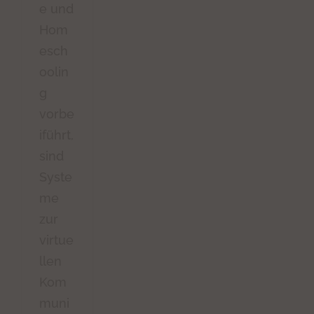
e und
Hom
esch
oolin
g
vorbe
iführt,
sind
Syste
me
zur
virtue
llen
Kom
muni