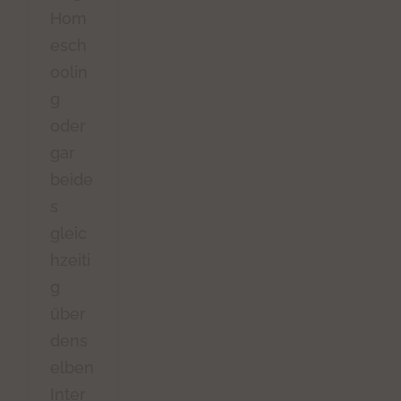
Hom
esch
oolin
g
oder
gar
beide
s
gleic
hzeiti
g
über
dens
elben
Inter