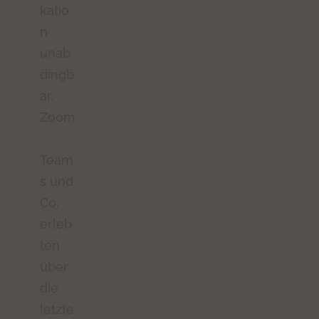
katio
n
unab
dingb
ar.
Zoom
,
Team
s und
Co.
erleb
ten
über
die
letzte