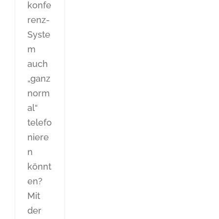
konfe
renz-
Syste
m
auch
„ganz
norm
al“
telefo
niere
n
könnt
en?
Mit
der