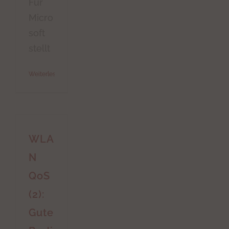
Für
Micro
soft
stellt
Weiterlesen
WLA
N
QoS
(2):
Gute