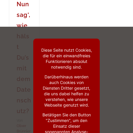
Nun
sag‘,
wie
häls
t
Diese Seite nutzt Cookies,
die für ein einwandfreies
Du’s
Funktionieren absolut
notwendig sind.
mit
Darüberhinaus werden
dem
auch Cookies von
Diensten Dritter gesetzt,
Date
die uns dabei helfen zu
verstehen, wie unsere
nsch
Webseite genutzt wird.
utz?
Betätigen Sie den Button
"Zustimmen", um den
Von
Einsatz dieser
Oliver
sogenannten Analyse-
Brünnler