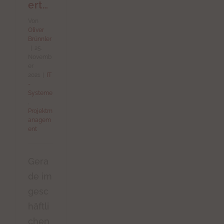
ert…
Von
Oliver
Brünnler
|
25.
Novemb
er
2021
|
IT
-
Systeme
,
Projektm
anagem
ent
Gera
de im
gesc
häftli
chen