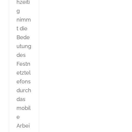
hzeiti
g
nimm
t die
Bede
utung
des
Festn
etztel
efons
durch
das
mobil
e
Arbei