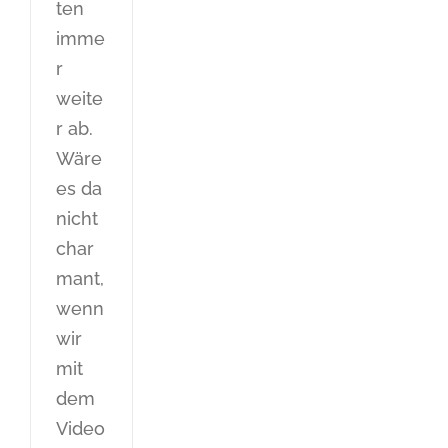
ten
imme
r
weite
r ab.
Wäre
es da
nicht
char
mant,
wenn
wir
mit
dem
Video