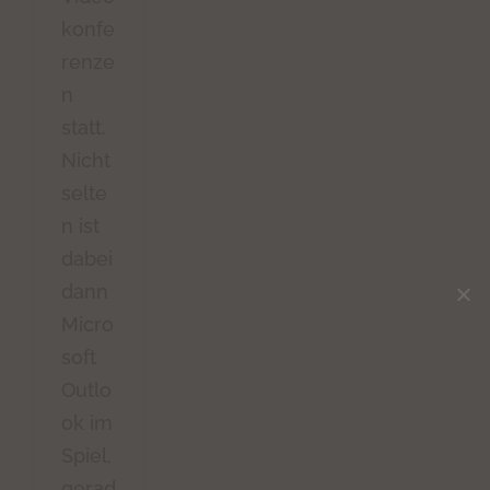
konfe
renze
n
statt.
Nicht
selte
n ist
dabei
dann
Micro
soft
Outlo
ok im
Spiel,
gerad