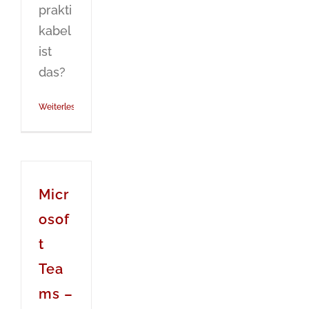
prakti
kabel
ist
das?
Weiterlesen
Micr
osof
t
Tea
ms –